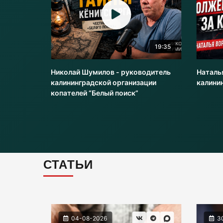
20:51
19:35
оводитель
Николай Шумилов - руководитель
Наталь
и
калининградской организации
калини
копателей “Белый поиск”
СТАТЬИ
04-08-2026
3