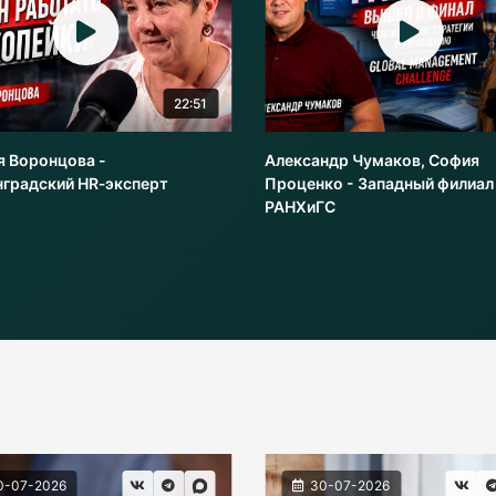
22:51
я Воронцова -
Александр Чумаков, София
нградский HR‑эксперт
Проценко - Западный филиал
РАНХиГС
0-07-2026
30-07-2026