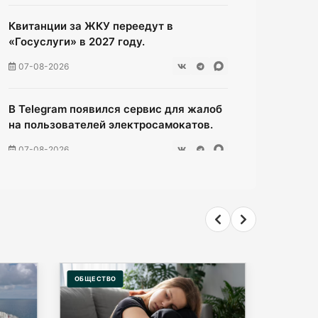
Квитанции за ЖКУ переедут в
«Госуслуги» в 2027 году.
07-08-2026
В Telegram появился сервис для жалоб
на пользователей электросамокатов.
07-08-2026
Чёрные флаги на побережье: где
сегодня нельзя купаться ни в коем
случае.
07-08-2026
ОБЩЕСТВО
ПРОИСШЕ
Евросоюз "подкатил" 1,5 млн
инкубационных яиц к Калининграду