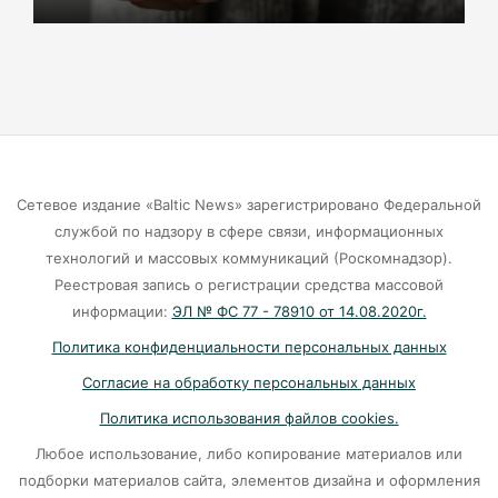
Маркса гибнут липы
07-08-2026
Экранная ловушка: как телефон
подталкивает к депрессии
07-08-2026
Сетевое издание «Baltic News» зарегистрировано Федеральной
службой по надзору в сфере связи, информационных
Калининград и Москва объединяются ради
технологий и массовых коммуникаций (Роскомнадзор).
транспортной революции
Реестровая запись о регистрации средства массовой
07-08-2026
информации:
ЭЛ № ФС 77 - 78910 от 14.08.2020г.
Политика конфиденциальности персональных данных
Убийцу участника СВО в Балтийске посадили
Согласие на обработку персональных данных
на 10 лет
Политика использования файлов cookies.
07-08-2026
Любое использование, либо копирование материалов или
подборки материалов сайта, элементов дизайна и оформления