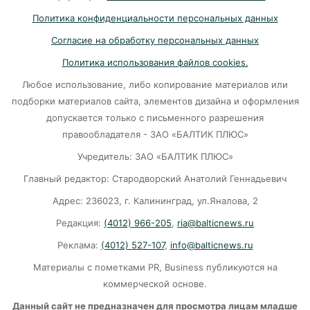
Политика конфиденциальности персональных данных
Убийцу участника СВО в Балтийске посадили
Согласие на обработку персональных данных
на 10 лет
Политика использования файлов cookies.
07-08-2026
Любое использование, либо копирование материалов или
подборки материалов сайта, элементов дизайна и оформления
В Калининграде «КамАЗ» сбил скутериста
допускается только с письменного разрешения
правообладателя - ЗАО «БАЛТИК ПЛЮС»
07-08-2026
Учредитель: ЗАО «БАЛТИК ПЛЮС»
Главный редактор: Стародворский Анатолий Геннадьевич
Губернатор объяснил, откуда берутся пустые
колонки на заправках в Калининграде
Адрес: 236023, г. Калининград, ул.Яналова, 2
Редакция:
(4012) 966-205
,
ria@balticnews.ru
06-08-2026
Реклама:
(4012) 527-107
,
info@balticnews.ru
«Губернатор против ям»: Беспрозванных
Материалы с пометками PR, Business публикуются на
требует перекроить график ремонта дорог
коммерческой основе.
06-08-2026
Данный сайт не предназначен для просмотра лицам младше