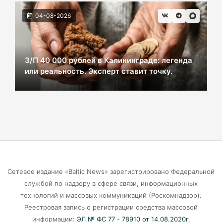
ВСУ хотели взорвать газовый терминал в
04-08-2026
Калининграде
07-08-2026
З/П 40 000 рублей в Калининграде: легенда
или реальность. Эксперт ставит точку.
В Калининграде из-за ямочного ремонта на К.
Маркса гибнут липы
07-08-2026
Экранная ловушка: как телефон
подталкивает к депрессии
07-08-2026
Сетевое издание «Baltic News» зарегистрировано Федеральной
службой по надзору в сфере связи, информационных
Калининград и Москва объединяются ради
технологий и массовых коммуникаций (Роскомнадзор).
транспортной революции
Реестровая запись о регистрации средства массовой
07-08-2026
информации:
ЭЛ № ФС 77 - 78910 от 14.08.2020г.