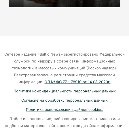
04-08-2026
В Калининграде деревья на Верхнем озере
завалили паллетами с плиткой
04-08-2026
Сетевое издание «Baltic News» зарегистрировано Федеральной
100 тысяч ущерба и два уголовных дела. В
службой по надзору в сфере связи, информационных
Калининграде обезврежен “гастролёр” из
технологий и массовых коммуникаций (Роскомнадзор).
киосков.
Реестровая запись о регистрации средства массовой
04-08-2026
информации:
ЭЛ № ФС 77 - 78910 от 14.08.2020г.
Политика конфиденциальности персональных данных
Первый «День крабовой палочки» прогремел
Согласие на обработку персональных данных
в Советске
Политика использования файлов cookies.
04-08-2026
Любое использование, либо копирование материалов или
подборки материалов сайта, элементов дизайна и оформления