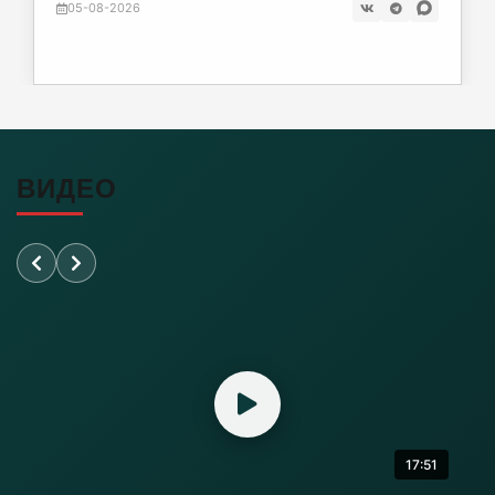
05-08-2026
Жара до +33 °C и грозы: Калининград
готовится к «гидроудару» сверху
05-08-2026
Калининградский рынок труда: зумерам всё
чаще говорят «нет»
ВИДЕО
05-08-2026
Склад Wildberries полыхает в Тульской
области
05-08-2026
В Зеленоградском районе пьяный работник
хотел зарезать начальника
17:51
05-08-2026