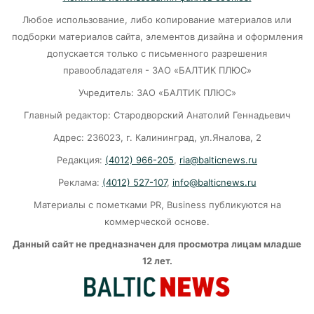
07-08-2026
Любое использование, либо копирование материалов или
подборки материалов сайта, элементов дизайна и оформления
В Калининграде «КамАЗ» сбил скутериста
допускается только с письменного разрешения
правообладателя - ЗАО «БАЛТИК ПЛЮС»
07-08-2026
Учредитель: ЗАО «БАЛТИК ПЛЮС»
Главный редактор: Стародворский Анатолий Геннадьевич
Губернатор объяснил, откуда берутся пустые
колонки на заправках в Калининграде
Адрес: 236023, г. Калининград, ул.Яналова, 2
Редакция:
(4012) 966-205
,
ria@balticnews.ru
06-08-2026
Реклама:
(4012) 527-107
,
info@balticnews.ru
«Губернатор против ям»: Беспрозванных
Материалы с пометками PR, Business публикуются на
требует перекроить график ремонта дорог
коммерческой основе.
06-08-2026
Данный сайт не предназначен для просмотра лицам младше
12 лет.
Литва ждёт атак украинских дронов
06-08-2026