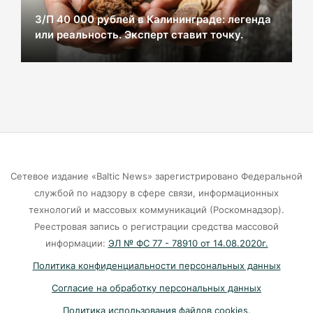
З/П 40 000 рублей в Калининграде: легенда
или реальность. Эксперт ставит точку.
В Калининграде из-за ямочного ремонта на К.
Маркса гибнут липы
07-08-2026
Экранная ловушка: как телефон
подталкивает к депрессии
07-08-2026
Сетевое издание «Baltic News» зарегистрировано Федеральной
службой по надзору в сфере связи, информационных
Калининград и Москва объединяются ради
технологий и массовых коммуникаций (Роскомнадзор).
транспортной революции
Реестровая запись о регистрации средства массовой
07-08-2026
информации:
ЭЛ № ФС 77 - 78910 от 14.08.2020г.
Политика конфиденциальности персональных данных
Убийцу участника СВО в Балтийске посадили
Согласие на обработку персональных данных
на 10 лет
Политика использования файлов cookies.