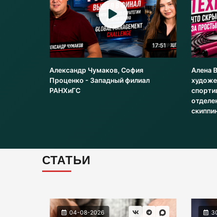
22:51
17:51
Александр Чумаков, София
Алена 
рт
Проценко - Западный филиал
художе
РАНХиГС
спорти
отделе
скиппи
СТАТЬИ
04-08-2026
3