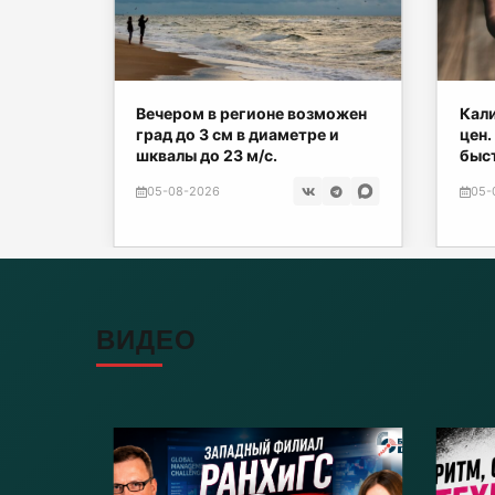
зыграл
Вечером в регионе возможен
Кали
 –
град до 3 см в диаметре и
цен
рая
шквалы до 23 м/с.
быст
05-08-2026
05-
ВИДЕО