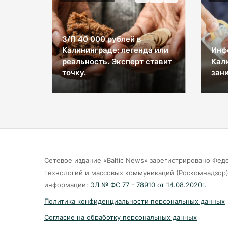
З/П 40 000 рублей в
Калининграде: легенда или
Инф
ы на
реальность. Эксперт ставит
Кал
космос
точку.
зани
Сетевое издание «Baltic News» зарегистрировано Фед
технологий и массовых коммуникаций (Роскомнадзор).
информации:
ЭЛ № ФС 77 - 78910 от 14.08.2020г.
Политика конфиденциальности персональных данных
Согласие на обработку персональных данных