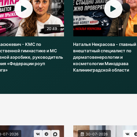
20:49
Васюкевич - КМС по
Наталья Некрасова - главный
ственной гимнастике и МС
внештатный специалист по
вной аэробике, руководитель
дерматовенерологии и
ния «Федерации роуп
косметологии Минздрава
нга»
Калининградской области
0-07-2026
30-07-2026