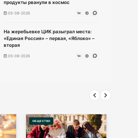
продукты рванули в космос
05-08-2026
На жеребьевке ЦИК разыграл места:
«Единая Россия» – первая, «Яблоко» –
вторая
05-08-2026
Мамоново‑2: пробка сдулась еще
больше. Теперь стоять 3 часа вместо
16.
05-08-2026
Вечером в регионе возможен град до 3
ОБЩЕСТВО
ЭКОНОМИ
см в диаметре и шквалы до 23 м/с.
05-08-2026