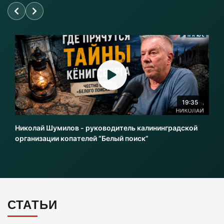
женщины. Следком проводит проверку.
06-08-2026
В центре Зеленоградска уже неделю
красуется фекальная лужа
06-08-2026
19:35
Калининградцы жалуются на автобус № 9
Николай Шумилов - руководитель калининградской
06-08-2026
организации копателей “Белый поиск”
Больше тонны рыбы незаконно выловили в
Калининградской области с начала года
06-08-2026
СТАТЬИ
В Светлогорске женщина купила «корейца»