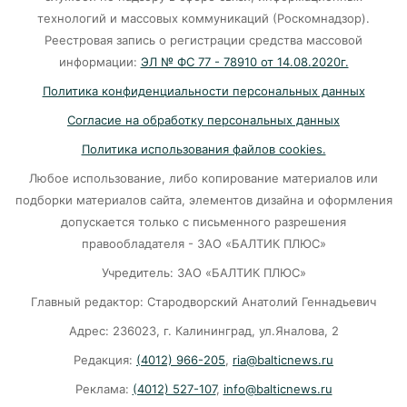
05-08-2026
технологий и массовых коммуникаций (Роскомнадзор).
Реестровая запись о регистрации средства массовой
Нельзя пропустить: «Родники‑2026» –
информации:
ЭЛ № ФС 77 - 78910 от 14.08.2020г.
21 финалист, 3 номинации, битва за Гран‑при
Политика конфиденциальности персональных данных
05-08-2026
Согласие на обработку персональных данных
Политика использования файлов cookies.
«3 млрд с “Геоизола”»: Суд наказал
Любое использование, либо копирование материалов или
подрядчика за срыв терминала в Пионерском
подборки материалов сайта, элементов дизайна и оформления
05-08-2026
допускается только с письменного разрешения
правообладателя - ЗАО «БАЛТИК ПЛЮС»
«16 станций до конца года»: губернатор
Учредитель: ЗАО «БАЛТИК ПЛЮС»
обещает решить проблему с водой
Главный редактор: Стародворский Анатолий Геннадьевич
05-08-2026
Адрес: 236023, г. Калининград, ул.Яналова, 2
Редакция:
(4012) 966-205
,
ria@balticnews.ru
Обзор сетей: Калининградские цены на
Реклама:
(4012) 527-107
,
info@balticnews.ru
продукты рванули в космос