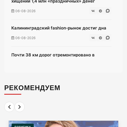
хищении 1,4 млн «праздничных» денег
06-08-2026
Калининградский fashion‑рынок достиг дна
06-08-2026
Почти 38 км дорог отремонтировано в
Калининградской области
06-08-2026
РЕКОМЕНДУЕМ
Переезд на Камской в Калининграде закроют
для проезда
06-08-2026
«Балтика» проиграла «Зениту» – и это был
ПОЛИТИКА