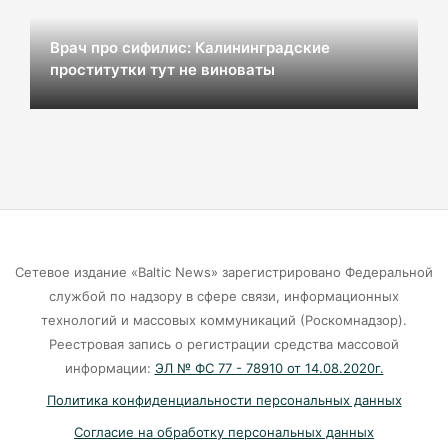
В Калининграде «КамАЗ» сбил скутериста
07-08-2026
Врач про сифилис: Калининградские
проститутки тут не виноваты
Губернатор объяснил, откуда берутся пустые
колонки на заправках в Калининграде
06-08-2026
«Губернатор против ям»: Беспрозванных
требует перекроить график ремонта дорог
Сетевое издание «Baltic News» зарегистрировано Федеральной
06-08-2026
службой по надзору в сфере связи, информационных
технологий и массовых коммуникаций (Роскомнадзор).
Литва ждёт атак украинских дронов
Реестровая запись о регистрации средства массовой
информации:
ЭЛ № ФС 77 - 78910 от 14.08.2020г.
06-08-2026
Политика конфиденциальности персональных данных
Согласие на обработку персональных данных
Град с кулак: Калининград чудом избежал