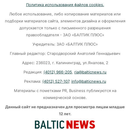
удара стихии?
Политика использования файлов cookies.
06-08-2026
Любое использование, либо копирование материалов или
подборки материалов сайта, элементов дизайна и оформления
допускается только с письменного разрешения
20 рублей за кг на логистику: из‑за чего
правообладателя - ЗАО «БАЛТИК ПЛЮС»
растут цены в Калининграде?
Учредитель: ЗАО «БАЛТИК ПЛЮС»
06-08-2026
Главный редактор: Стародворский Анатолий Геннадьевич
Адрес: 236023, г. Калининград, ул.Яналова, 2
В МИД рассказали о перспективах и
длительности СВО
Редакция:
(4012) 966-205
,
ria@balticnews.ru
06-08-2026
Реклама:
(4012) 527-107
,
info@balticnews.ru
Материалы с пометками PR, Business публикуются на
«Ад в вагоне»: Калининградцы в шоке от
коммерческой основе.
условий поездки на поезде до Москвы
Данный сайт не предназначен для просмотра лицам младше
12 лет.
06-08-2026