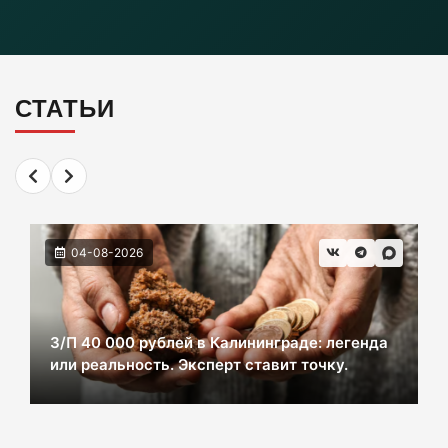
Инвесторы больше не хотя вкладываться в
культурное наследие Калининграда
06-08-2026
СТАТЬИ
2 км дороги до Холмогоровки обойдется в
700 млн рублей
06-08-2026
04-08-2026
В Черняховске из реки достали тело
женщины. Следком проводит проверку.
06-08-2026
З/П 40 000 рублей в Калининграде: легенда
или реальность. Эксперт ставит точку.
В центре Зеленоградска уже неделю
красуется фекальная лужа
06-08-2026