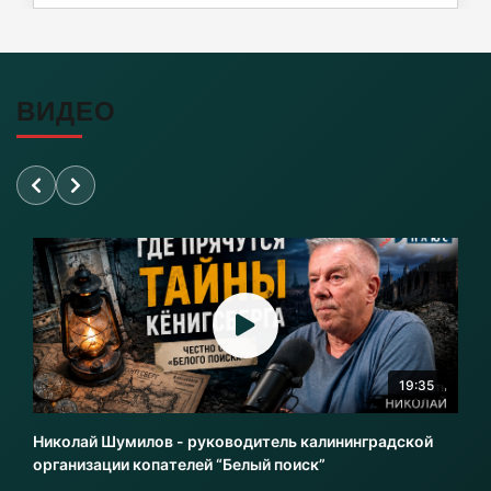
Почти 38 км дорог отремонтировано в
Калининградской области
06-08-2026
ВИДЕО
Переезд на Камской в Калининграде закроют
для проезда
06-08-2026
«Балтика» проиграла «Зениту» – и это был
гол бывшего капитана
06-08-2026
19:35
Литовский шпион осужден в Калининграде
на 13,5 лет колонии
Николай Шумилов - руководитель калининградской
06-08-2026
организации копателей “Белый поиск”