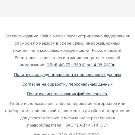
Калининградцы жалуются на автобус № 9
06-08-2026
Сетевое издание «Baltic News» зарегистрировано Федеральной
Больше тонны рыбы незаконно выловили в
службой по надзору в сфере связи, информационных
Калининградской области с начала года
технологий и массовых коммуникаций (Роскомнадзор).
Реестровая запись о регистрации средства массовой
06-08-2026
информации:
ЭЛ № ФС 77 - 78910 от 14.08.2020г.
Политика конфиденциальности персональных данных
В Светлогорске женщина купила «корейца»
Согласие на обработку персональных данных
по «удалёнке» и потеряла деньги
Политика использования файлов cookies.
05-08-2026
Любое использование, либо копирование материалов или
подборки материалов сайта, элементов дизайна и оформления
На двух перекрёстках в Калининграде теперь
допускается только с письменного разрешения
нужно ехать по-новому
правообладателя - ЗАО «БАЛТИК ПЛЮС»
05-08-2026
Учредитель: ЗАО «БАЛТИК ПЛЮС»