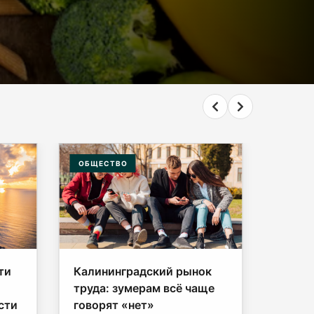
ОБЩЕСТВО
ЭКОНО
ти
Калининградский рынок
Пенси
труда: зумерам всё чаще
25 00
сти
говорят «нет»
получ