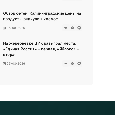
Обзор сетей: Калининградские цены на
продукты рванули в космос
05-08-2026
На жеребьевке ЦИК разыграл места:
«Единая Россия» – первая, «Яблоко» –
вторая
05-08-2026
Мамоново‑2: пробка сдулась еще
больше. Теперь стоять 3 часа вместо
16.
05-08-2026
Вечером в регионе возможен град до 3