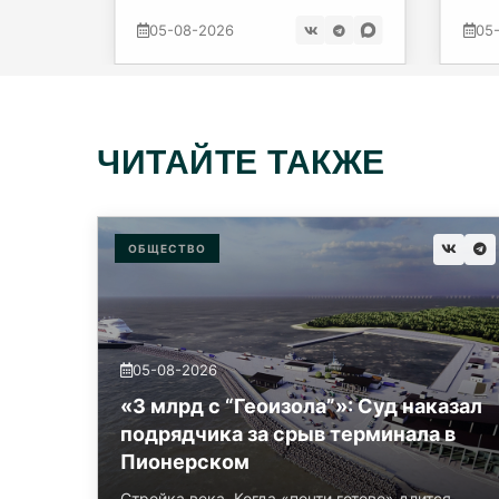
м/с.
сре
05-08-2026
05
ЧИТАЙТЕ ТАКЖЕ
ОБЩЕСТВО
05-08-2026
«3 млрд с “Геоизола”»: Суд наказал
подрядчика за срыв терминала в
Пионерском
Стройка века. Когда «почти готово» длится