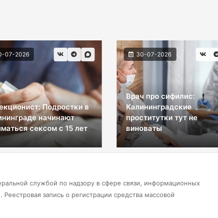
0-07-2026
30-07-2026
Врач про сифилис:
екционист: Подростки в
Калининградские
ининграде начинают
проститутки тут не
маться сексом с 15 лет
виноваты
еральной службой по надзору в сфере связи, информационных
 Реестровая запись о регистрации средства массовой