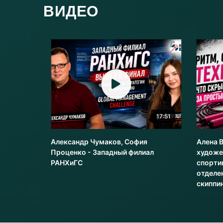
ВИДЕО
22:51
17:51
Александр Чумаков, София
Алена 
рт
Проценко - Западный филиал
художе
РАНХиГС
спорти
отделе
скиппи