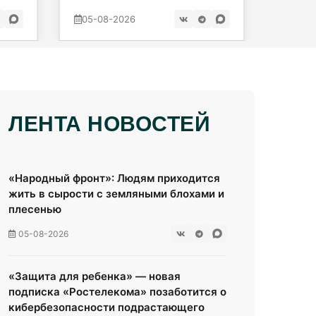
пенси
05-08-2026
05-08
ЛЕНТА НОВОСТЕЙ
«Народный фронт»: Людям приходится
жить в сырости с земляными блохами и
плесенью
05-08-2026
«Защита для ребенка» — новая
подписка «Ростелекома» позаботится о
кибербезопасности подрастающего