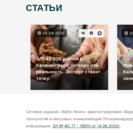
СТАТЬИ
04-08-2026
3
З/П 40 000 рублей в
Калининграде: легенда или
Инф
ы на
реальность. Эксперт ставит
Кал
космос
точку.
зани
Сетевое издание «Baltic News» зарегистрировано Фед
технологий и массовых коммуникаций (Роскомнадзор).
информации:
ЭЛ № ФС 77 - 78910 от 14.08.2020г.