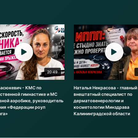
20:49
Васюкевич - КМС по
Наталья Некрасова - главный
ственной гимнастике и МС
внештатный специалист по
вной аэробике, руководитель
дерматовенерологии и
ния «Федерации роуп
косметологии Минздрава
нга»
Калининградской области