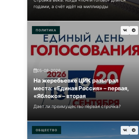
годами, а счёт идёт на миллиарды
ПОЛИТИКА
05-08-2026
На жеребьевке ЦИК разыграл
места: «Единая Россия» – первая,
«Яблоко» – вторая
Дает ли преимущество первая строчка?
ОБЩЕСТВО