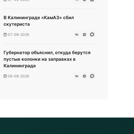
В Калининграде «КамАЗ» сбил
скутериста
07-08-2026
Губернатор объяснил, откуда берутся
пустые колонки на заправках в
Калининграде
06-08-2026
«Губернатор против ям»:
Беспрозванных требует перекроить
график ремонта дорог
06-08-2026