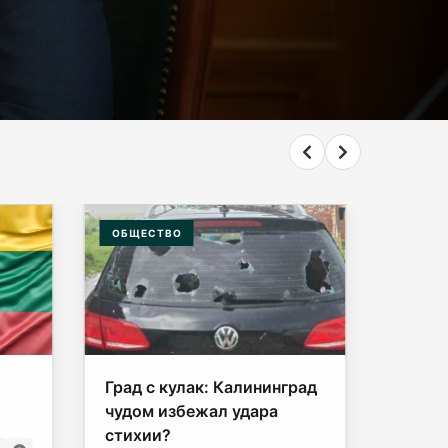
ОБЩЕСТВО
ОБЩЕС
Град с кулак: Калининград
«Ад в 
чудом избежал удара
Калин
стихии?
услов