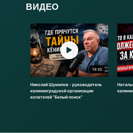
ВИДЕО
20:51
19:35
оводитель
Николай Шумилов - руководитель
Наталь
и
калининградской организации
калини
копателей “Белый поиск”