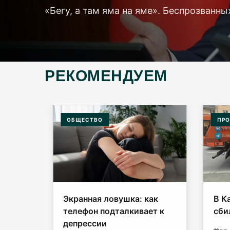
«Бегу, а там яма на яме». Беспрозванны
РЕКОМЕНДУЕМ
ОБЩЕСТВО
ПРО
ь
Экранная ловушка: как
В К
телефон подталкивает к
сби
депрессии