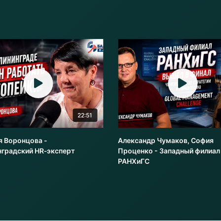
22:51
я Воронцова -
Александр Чумаков, София
нградский HR‑эксперт
Проценко - Западный филиал
РАНХиГС