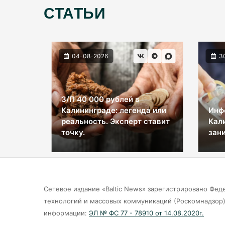
СТАТЬИ
04-08-2026
3
З/П 40 000 рублей в
Калининграде: легенда или
Инф
ы на
реальность. Эксперт ставит
Кал
космос
точку.
зани
Сетевое издание «Baltic News» зарегистрировано Фед
технологий и массовых коммуникаций (Роскомнадзор).
информации:
ЭЛ № ФС 77 - 78910 от 14.08.2020г.