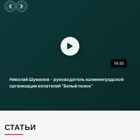
06-08-2026
«Балтика» проиграла «Зениту» – и это был
гол бывшего капитана
06-08-2026
19:35
Литовский шпион осужден в Калининграде
на 13,5 лет колонии
Николай Шумилов - руководитель калининградской
06-08-2026
организации копателей “Белый поиск”
Инвесторы больше не хотя вкладываться в
культурное наследие Калининграда
06-08-2026
СТАТЬИ
2 км дороги до Холмогоровки обойдется в