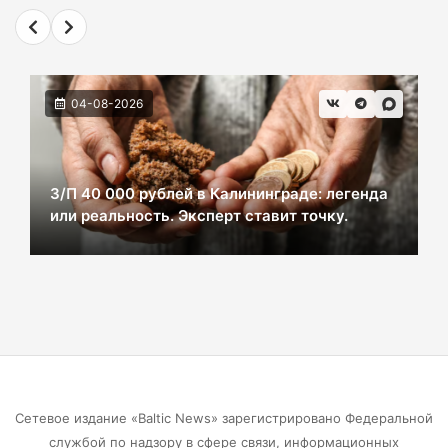
700 млн рублей
06-08-2026
04-08-2026
В Черняховске из реки достали тело
женщины. Следком проводит проверку.
06-08-2026
З/П 40 000 рублей в Калининграде: легенда
или реальность. Эксперт ставит точку.
В центре Зеленоградска уже неделю
красуется фекальная лужа
06-08-2026
Калининградцы жалуются на автобус № 9
06-08-2026
Сетевое издание «Baltic News» зарегистрировано Федеральной
Больше тонны рыбы незаконно выловили в
службой по надзору в сфере связи, информационных