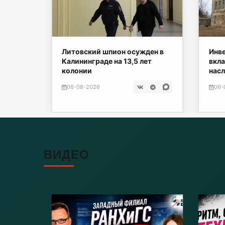
Литовский шпион осужден в
Инве
дна
Калининграде на 13,5 лет
вкла
колонии
насл
06-08-2026
06-
ВИДЕО