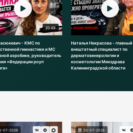
20:49
Васюкевич - КМС по
Наталья Некрасова - главный
ственной гимнастике и МС
внештатный специалист по
вной аэробике, руководитель
дерматовенерологии и
ния «Федерации роуп
косметологии Минздрава
нга»
Калининградской области
0-07-2026
30-07-2026