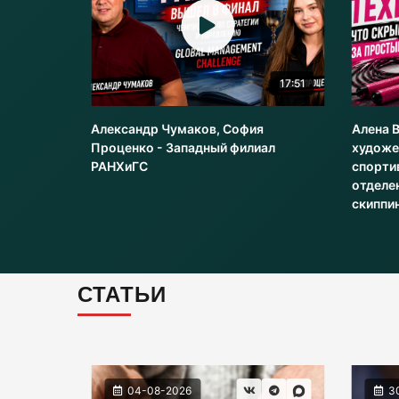
22:51
17:51
Александр Чумаков, София
Алена 
рт
Проценко - Западный филиал
художе
РАНХиГС
спорти
отделе
скиппи
СТАТЬИ
04-08-2026
3