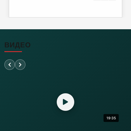
Почти 38 км дорог отремонтировано в
Калининградской области
06-08-2026
ВИДЕО
Переезд на Камской в Калининграде закроют
для проезда
06-08-2026
«Балтика» проиграла «Зениту» – и это был
гол бывшего капитана
06-08-2026
19:35
Литовский шпион осужден в Калининграде
на 13,5 лет колонии