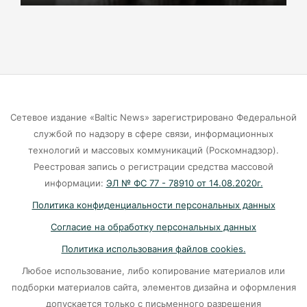
красуется фекальная лужа
06-08-2026
Калининградцы жалуются на автобус № 9
06-08-2026
Сетевое издание «Baltic News» зарегистрировано Федеральной
Больше тонны рыбы незаконно выловили в
службой по надзору в сфере связи, информационных
Калининградской области с начала года
технологий и массовых коммуникаций (Роскомнадзор).
Реестровая запись о регистрации средства массовой
06-08-2026
информации:
ЭЛ № ФС 77 - 78910 от 14.08.2020г.
Политика конфиденциальности персональных данных
В Светлогорске женщина купила «корейца»
Согласие на обработку персональных данных
по «удалёнке» и потеряла деньги
Политика использования файлов cookies.
05-08-2026
Любое использование, либо копирование материалов или
подборки материалов сайта, элементов дизайна и оформления
На двух перекрёстках в Калининграде теперь
допускается только с письменного разрешения