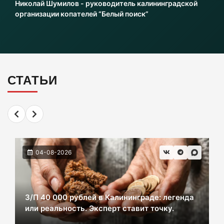
Николай Шумилов - руководитель калининградской
06-08-2026
организации копателей “Белый поиск”
Инвесторы больше не хотя вкладываться в
культурное наследие Калининграда
06-08-2026
СТАТЬИ
2 км дороги до Холмогоровки обойдется в
700 млн рублей
06-08-2026
04-08-2026
В Черняховске из реки достали тело
женщины. Следком проводит проверку.
06-08-2026
З/П 40 000 рублей в Калининграде: легенда
или реальность. Эксперт ставит точку.
В центре Зеленоградска уже неделю