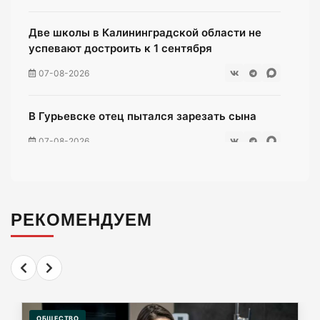
Две школы в Калининградской области не
успевают достроить к 1 сентября
07-08-2026
В Гурьевске отец пытался зарезать сына
07-08-2026
Жители многоэтажки на Зеленой мучаются
без воды уже неделю
РЕКОМЕНДУЕМ
07-08-2026
«Мираторг» загадил окрестности
Люблинского водохранилища тухлой
курятиной.
ОБЩЕСТВО