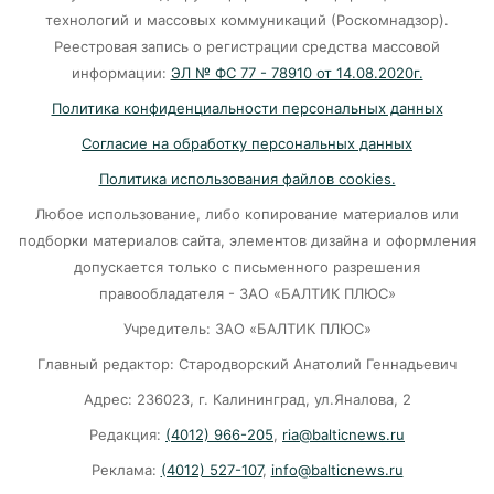
Калининград и Москва объединяются ради
технологий и массовых коммуникаций (Роскомнадзор).
транспортной революции
Реестровая запись о регистрации средства массовой
07-08-2026
информации:
ЭЛ № ФС 77 - 78910 от 14.08.2020г.
Политика конфиденциальности персональных данных
Убийцу участника СВО в Балтийске посадили
Согласие на обработку персональных данных
на 10 лет
Политика использования файлов cookies.
07-08-2026
Любое использование, либо копирование материалов или
подборки материалов сайта, элементов дизайна и оформления
В Калининграде «КамАЗ» сбил скутериста
допускается только с письменного разрешения
правообладателя - ЗАО «БАЛТИК ПЛЮС»
07-08-2026
Учредитель: ЗАО «БАЛТИК ПЛЮС»
Главный редактор: Стародворский Анатолий Геннадьевич
Губернатор объяснил, откуда берутся пустые
колонки на заправках в Калининграде
Адрес: 236023, г. Калининград, ул.Яналова, 2
Редакция:
(4012) 966-205
,
ria@balticnews.ru
06-08-2026
Реклама:
(4012) 527-107
,
info@balticnews.ru