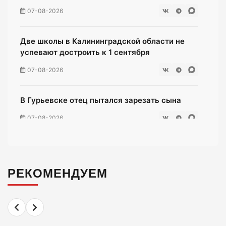
07-08-2026
Две школы в Калининградской области не
успевают достроить к 1 сентября
07-08-2026
В Гурьевске отец пытался зарезать сына
07-08-2026
Жители многоэтажки на Зеленой мучаются
без воды уже неделю
РЕКОМЕНДУЕМ
07-08-2026
«Мираторг» загадил окрестности
Люблинского водохранилища тухлой