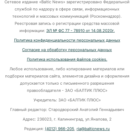
Сетевое издание «Baltic News» зарегистрировано Федеральной
службой по надзору в сфере связи, информационных
Калининград и Москва объединяются ради
технологий и массовых коммуникаций (Роскомнадзор).
транспортной революции
Реестровая запись о регистрации средства массовой
07-08-2026
информации:
ЭЛ № ФС 77 - 78910 от 14.08.2020г.
Политика конфиденциальности персональных данных
Убийцу участника СВО в Балтийске посадили
Согласие на обработку персональных данных
на 10 лет
Политика использования файлов cookies.
07-08-2026
Любое использование, либо копирование материалов или
подборки материалов сайта, элементов дизайна и оформления
В Калининграде «КамАЗ» сбил скутериста
допускается только с письменного разрешения
правообладателя - ЗАО «БАЛТИК ПЛЮС»
07-08-2026
Учредитель: ЗАО «БАЛТИК ПЛЮС»
Главный редактор: Стародворский Анатолий Геннадьевич
Губернатор объяснил, откуда берутся пустые
колонки на заправках в Калининграде
Адрес: 236023, г. Калининград, ул.Яналова, 2
Редакция:
(4012) 966-205
,
ria@balticnews.ru
06-08-2026