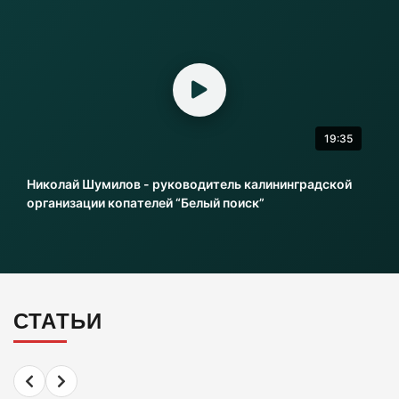
«Балтика» проиграла «Зениту» – и это был
гол бывшего капитана
06-08-2026
19:35
Литовский шпион осужден в Калининграде
на 13,5 лет колонии
Николай Шумилов - руководитель калининградской
06-08-2026
организации копателей “Белый поиск”
Инвесторы больше не хотя вкладываться в
культурное наследие Калининграда
06-08-2026
СТАТЬИ
2 км дороги до Холмогоровки обойдется в
700 млн рублей