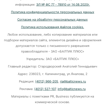
06-08-2026
информации:
ЭЛ № ФС 77 - 78910 от 14.08.2020г.
Политика конфиденциальности персональных данных
В Светлогорске женщина купила «корейца»
Согласие на обработку персональных данных
по «удалёнке» и потеряла деньги
Политика использования файлов cookies.
05-08-2026
Любое использование, либо копирование материалов или
подборки материалов сайта, элементов дизайна и оформления
На двух перекрёстках в Калининграде теперь
допускается только с письменного разрешения
нужно ехать по-новому
правообладателя - ЗАО «БАЛТИК ПЛЮС»
05-08-2026
Учредитель: ЗАО «БАЛТИК ПЛЮС»
Главный редактор: Стародворский Анатолий Геннадьевич
«Народный фронт»: Людям приходится жить
Адрес: 236023, г. Калининград, ул.Яналова, 2
в сырости с земляными блохами и плесенью
Редакция:
(4012) 966-205
,
ria@balticnews.ru
05-08-2026
Реклама:
(4012) 527-107
,
info@balticnews.ru
Материалы с пометками PR, Business публикуются на
«Защита для ребенка» — новая подписка
«Ростелекома» позаботится о
коммерческой основе.