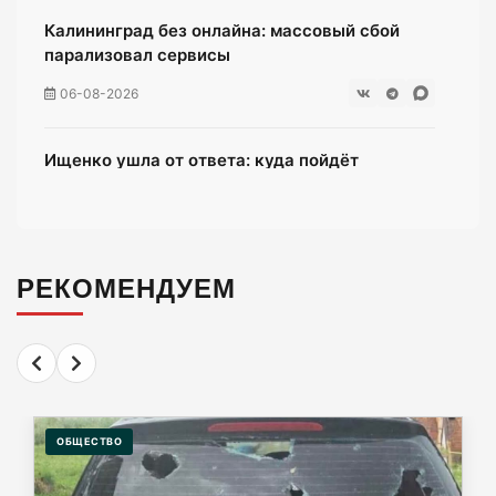
Калининград без онлайна: массовый сбой
парализовал сервисы
06-08-2026
Ищенко ушла от ответа: куда пойдёт
олимпийская чемпионка после выборов?
06-08-2026
РЕКОМЕНДУЕМ
Мэрия Калининграда дала старт продажам
парковочных абонементов
06-08-2026
58 несовершеннолетних в Калининграде
попались полиции во врем ночной прогулки
ОБЩЕСТВО
06-08-2026