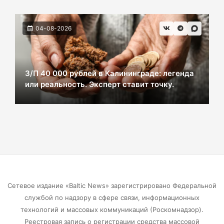
06-08-2026
04-08-2026
В Черняховске из реки достали тело
женщины. Следком проводит проверку.
06-08-2026
З/П 40 000 рублей в Калининграде: легенда
или реальность. Эксперт ставит точку.
В центре Зеленоградска уже неделю
красуется фекальная лужа
06-08-2026
Калининградцы жалуются на автобус № 9
06-08-2026
Сетевое издание «Baltic News» зарегистрировано Федеральной
Больше тонны рыбы незаконно выловили в
службой по надзору в сфере связи, информационных
Калининградской области с начала года
технологий и массовых коммуникаций (Роскомнадзор).
Реестровая запись о регистрации средства массовой