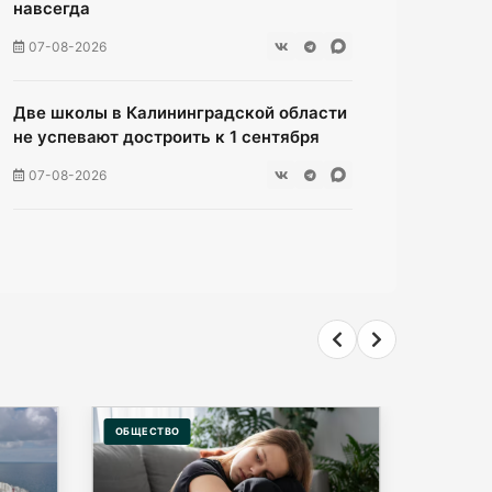
навсегда
07-08-2026
Две школы в Калининградской области
не успевают достроить к 1 сентября
07-08-2026
В Гурьевске отец пытался зарезать
сына
07-08-2026
Жители многоэтажки на Зеленой
мучаются без воды уже неделю
07-08-2026
ОБЩЕСТВО
ПРОИСШЕ