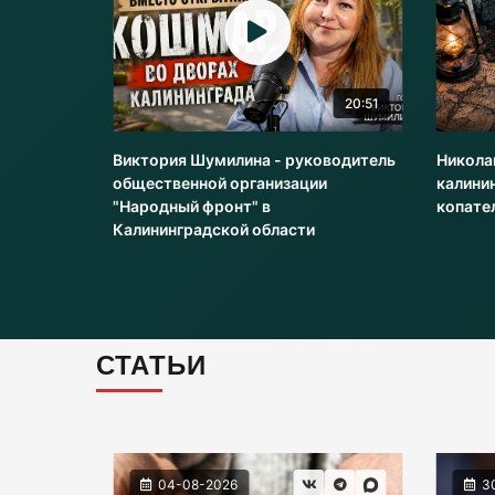
0:04
20:51
Виктория Шумилина - руководитель
Никола
общественной организации
калини
"Народный фронт" в
копате
Калининградской области
СТАТЬИ
04-08-2026
3