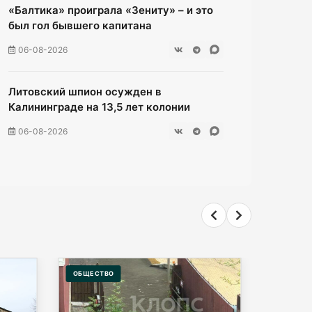
«Балтика» проиграла «Зениту» – и это
был гол бывшего капитана
06-08-2026
Литовский шпион осужден в
Калининграде на 13,5 лет колонии
06-08-2026
Инвесторы больше не хотя
вкладываться в культурное наследие
Калининграда
06-08-2026
2 км дороги до Холмогоровки
ОБЩЕСТВО
ПОЛИТИК
обойдется в 700 млн рублей
06-08-2026