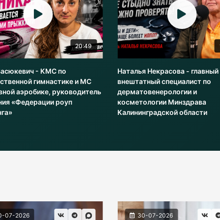
20:49
Васюкевич - КМС по
Наталья Некрасова - главный
ственной гимнастике и МС
внештатный специалист по
вной аэробике, руководитель
дерматовенерологии и
ния «Федерации роуп
косметологии Минздрава
нга»
Калининградской области
0-07-2026
30-07-2026