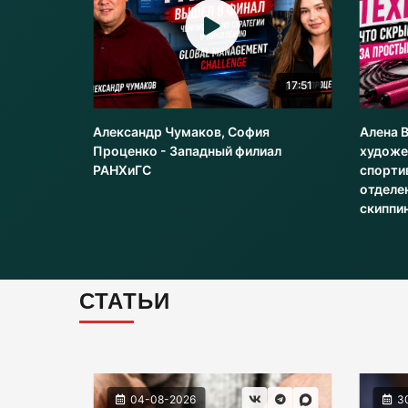
22:51
17:51
Александр Чумаков, София
Алена 
рт
Проценко - Западный филиал
художе
РАНХиГС
спорти
отделе
скиппи
СТАТЬИ
04-08-2026
3