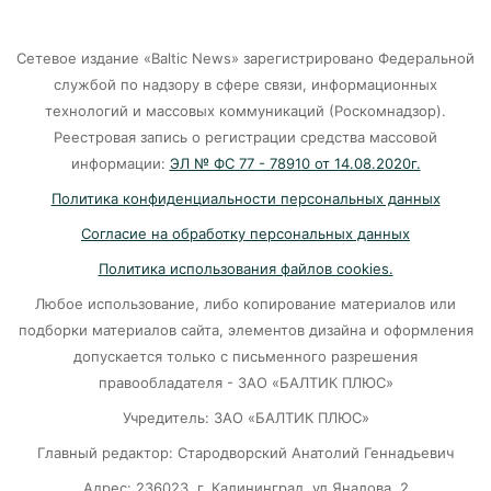
07-08-2026
Сетевое издание «Baltic News» зарегистрировано Федеральной
службой по надзору в сфере связи, информационных
Калининград и Москва объединяются ради
технологий и массовых коммуникаций (Роскомнадзор).
транспортной революции
Реестровая запись о регистрации средства массовой
07-08-2026
информации:
ЭЛ № ФС 77 - 78910 от 14.08.2020г.
Политика конфиденциальности персональных данных
Убийцу участника СВО в Балтийске посадили
Согласие на обработку персональных данных
на 10 лет
Политика использования файлов cookies.
07-08-2026
Любое использование, либо копирование материалов или
подборки материалов сайта, элементов дизайна и оформления
В Калининграде «КамАЗ» сбил скутериста
допускается только с письменного разрешения
правообладателя - ЗАО «БАЛТИК ПЛЮС»
07-08-2026
Учредитель: ЗАО «БАЛТИК ПЛЮС»
Главный редактор: Стародворский Анатолий Геннадьевич
Губернатор объяснил, откуда берутся пустые
колонки на заправках в Калининграде
Адрес: 236023, г. Калининград, ул.Яналова, 2