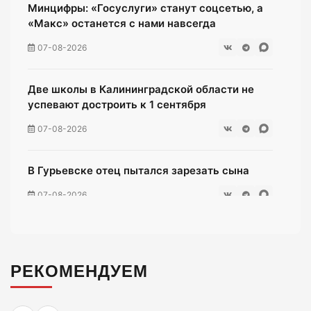
Минцифры: «Госуслуги» станут соцсетью, а
«Макс» останется с нами навсегда
07-08-2026
Две школы в Калининградской области не
успевают достроить к 1 сентября
07-08-2026
В Гурьевске отец пытался зарезать сына
07-08-2026
Жители многоэтажки на Зеленой мучаются
без воды уже неделю
РЕКОМЕНДУЕМ
07-08-2026