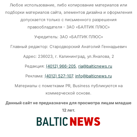
Любое использование, либо копирование материалов или
подборки материалов сайта, элементов дизайна и оформления
Почти 38 км дорог отремонтировано в
допускается только с письменного разрешения
Калининградской области
правообладателя - ЗАО «БАЛТИК ПЛЮС»
06-08-2026
Учредитель: ЗАО «БАЛТИК ПЛЮС»
Главный редактор: Стародворский Анатолий Геннадьевич
Переезд на Камской в Калининграде закроют
Адрес: 236023, г. Калининград, ул.Яналова, 2
для проезда
Редакция:
(4012) 966-205
,
ria@balticnews.ru
06-08-2026
Реклама:
(4012) 527-107
,
info@balticnews.ru
Материалы с пометками PR, Business публикуются на
«Балтика» проиграла «Зениту» – и это был
гол бывшего капитана
коммерческой основе.
Данный сайт не предназначен для просмотра лицам младше
06-08-2026
12 лет.
Литовский шпион осужден в Калининграде
на 13,5 лет колонии