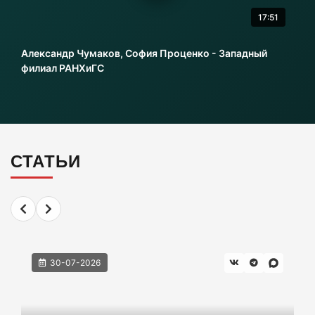
17:51
В МИД рассказали о перспективах и
длительности СВО
Александр Чумаков, София Проценко - Западный
06-08-2026
филиал РАНХиГС
«Ад в вагоне»: Калининградцы в шоке от
условий поездки на поезде до Москвы
06-08-2026
СТАТЬИ
Калининград без онлайна: массовый сбой
парализовал сервисы
06-08-2026
30-07-2026
Ищенко ушла от ответа: куда пойдёт
олимпийская чемпионка после выборов?
06-08-2026