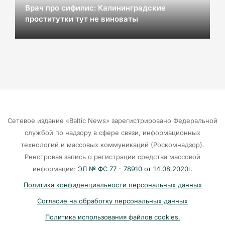
Врач про сифилис: Калининградские
проститутки тут не виноваты
Мэрия Калининграда дала старт продажам
парковочных абонементов
06-08-2026
58 несовершеннолетних в Калининграде
попались полиции во врем ночной прогулки
06-08-2026
Сетевое издание «Baltic News» зарегистрировано Федеральной
службой по надзору в сфере связи, информационных
Калининградский суд рассмотрит дело о
технологий и массовых коммуникаций (Роскомнадзор).
хищении 1,4 млн «праздничных» денег
Реестровая запись о регистрации средства массовой
информации:
ЭЛ № ФС 77 - 78910 от 14.08.2020г.
06-08-2026
Политика конфиденциальности персональных данных
Согласие на обработку персональных данных
Калининградский fashion‑рынок достиг дна
Политика использования файлов cookies.
06-08-2026