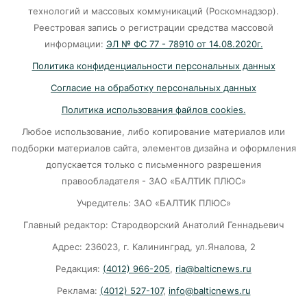
Калининград и Москва объединяются ради
технологий и массовых коммуникаций (Роскомнадзор).
транспортной революции
Реестровая запись о регистрации средства массовой
07-08-2026
информации:
ЭЛ № ФС 77 - 78910 от 14.08.2020г.
Политика конфиденциальности персональных данных
Убийцу участника СВО в Балтийске посадили
Согласие на обработку персональных данных
на 10 лет
Политика использования файлов cookies.
07-08-2026
Любое использование, либо копирование материалов или
подборки материалов сайта, элементов дизайна и оформления
В Калининграде «КамАЗ» сбил скутериста
допускается только с письменного разрешения
правообладателя - ЗАО «БАЛТИК ПЛЮС»
07-08-2026
Учредитель: ЗАО «БАЛТИК ПЛЮС»
Главный редактор: Стародворский Анатолий Геннадьевич
Губернатор объяснил, откуда берутся пустые
колонки на заправках в Калининграде
Адрес: 236023, г. Калининград, ул.Яналова, 2
Редакция:
(4012) 966-205
,
ria@balticnews.ru
06-08-2026
Реклама:
(4012) 527-107
,
info@balticnews.ru