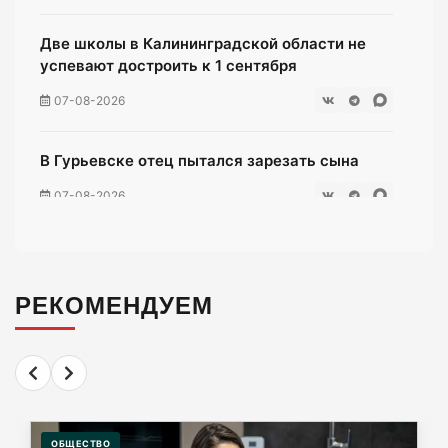
Две школы в Калининградской области не
успевают достроить к 1 сентября
07-08-2026
В Гурьевске отец пытался зарезать сына
07-08-2026
Жители многоэтажки на Зеленой мучаются
без воды уже неделю
РЕКОМЕНДУЕМ
07-08-2026
«Мираторг» загадил окрестности
Люблинского водохранилища тухлой
курятиной.
ОБЩЕСТВО