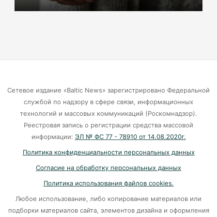
красуется фекальная лужа
06-08-2026
Калининградцы жалуются на автобус № 9
06-08-2026
Сетевое издание «Baltic News» зарегистрировано Федеральной
Больше тонны рыбы незаконно выловили в
службой по надзору в сфере связи, информационных
Калининградской области с начала года
технологий и массовых коммуникаций (Роскомнадзор).
Реестровая запись о регистрации средства массовой
06-08-2026
информации:
ЭЛ № ФС 77 - 78910 от 14.08.2020г.
Политика конфиденциальности персональных данных
В Светлогорске женщина купила «корейца»
Согласие на обработку персональных данных
по «удалёнке» и потеряла деньги
Политика использования файлов cookies.
05-08-2026
Любое использование, либо копирование материалов или
подборки материалов сайта, элементов дизайна и оформления
На двух перекрёстках в Калининграде теперь