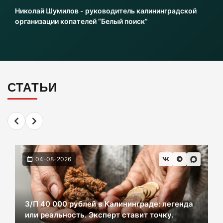
Николай Шумилов - руководитель калининградской
06-08-2026
организации копателей “Белый поиск”
Инвесторы больше не хотя вкладываться в
культурное наследие Калининграда
06-08-2026
СТАТЬИ
2 км дороги до Холмогоровки обойдется в
700 млн рублей
06-08-2026
04-08-2026
В Черняховске из реки достали тело
женщины. Следком проводит проверку.
06-08-2026
З/П 40 000 рублей в Калининграде: легенда
или реальность. Эксперт ставит точку.
В центре Зеленоградска уже неделю