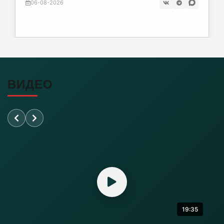
06-08-2026
06-08-2026
Почти 38 км дорог отремонтировано в
Калининградской области
06-08-2026
ВИДЕО
Переезд на Камской в Калининграде закроют
для проезда
06-08-2026
«Балтика» проиграла «Зениту» – и это был
гол бывшего капитана
06-08-2026
19:35
Литовский шпион осужден в Калининграде
на 13,5 лет колонии