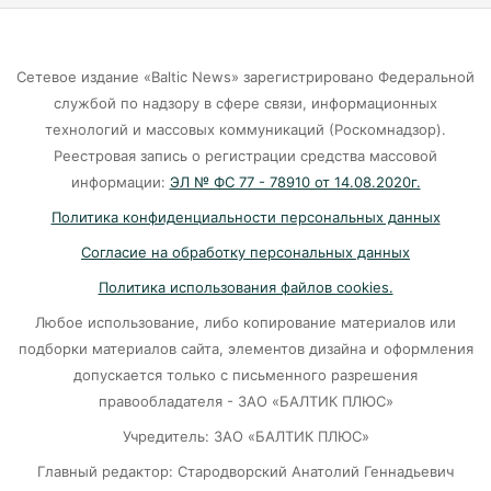
подталкивает к депрессии
07-08-2026
Сетевое издание «Baltic News» зарегистрировано Федеральной
службой по надзору в сфере связи, информационных
Калининград и Москва объединяются ради
технологий и массовых коммуникаций (Роскомнадзор).
транспортной революции
Реестровая запись о регистрации средства массовой
07-08-2026
информации:
ЭЛ № ФС 77 - 78910 от 14.08.2020г.
Политика конфиденциальности персональных данных
Убийцу участника СВО в Балтийске посадили
Согласие на обработку персональных данных
на 10 лет
Политика использования файлов cookies.
07-08-2026
Любое использование, либо копирование материалов или
подборки материалов сайта, элементов дизайна и оформления
В Калининграде «КамАЗ» сбил скутериста
допускается только с письменного разрешения
правообладателя - ЗАО «БАЛТИК ПЛЮС»
07-08-2026
Учредитель: ЗАО «БАЛТИК ПЛЮС»
Главный редактор: Стародворский Анатолий Геннадьевич
Губернатор объяснил, откуда берутся пустые