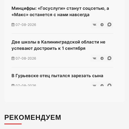
Минцифры: «Госуслуги» станут соцсетью, а
«Макс» останется с нами навсегда
07-08-2026
Две школы в Калининградской области не
успевают достроить к 1 сентября
07-08-2026
В Гурьевске отец пытался зарезать сына
07-08-2026
Жители многоэтажки на Зеленой мучаются
без воды уже неделю
РЕКОМЕНДУЕМ
07-08-2026