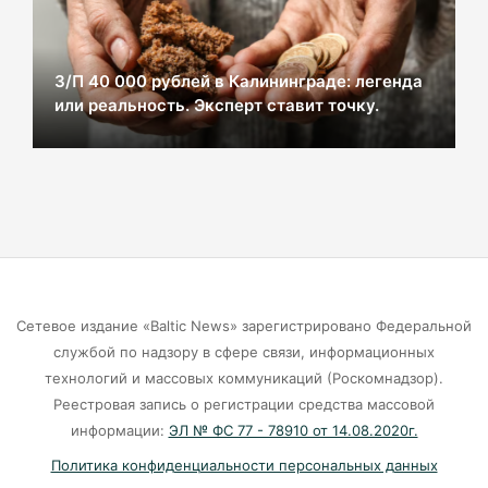
Калининграде
07-08-2026
З/П 40 000 рублей в Калининграде: легенда
или реальность. Эксперт ставит точку.
В Калининграде из-за ямочного ремонта на К.
Маркса гибнут липы
07-08-2026
Экранная ловушка: как телефон
подталкивает к депрессии
07-08-2026
Сетевое издание «Baltic News» зарегистрировано Федеральной
службой по надзору в сфере связи, информационных
Калининград и Москва объединяются ради
технологий и массовых коммуникаций (Роскомнадзор).
транспортной революции
Реестровая запись о регистрации средства массовой
07-08-2026
информации:
ЭЛ № ФС 77 - 78910 от 14.08.2020г.
Политика конфиденциальности персональных данных