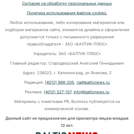
Убийцу участника СВО в Балтийске посадили
Согласие на обработку персональных данных
на 10 лет
Политика использования файлов cookies.
07-08-2026
Любое использование, либо копирование материалов или
подборки материалов сайта, элементов дизайна и оформления
В Калининграде «КамАЗ» сбил скутериста
допускается только с письменного разрешения
правообладателя - ЗАО «БАЛТИК ПЛЮС»
07-08-2026
Учредитель: ЗАО «БАЛТИК ПЛЮС»
Главный редактор: Стародворский Анатолий Геннадьевич
Губернатор объяснил, откуда берутся пустые
колонки на заправках в Калининграде
Адрес: 236023, г. Калининград, ул.Яналова, 2
Редакция:
(4012) 966-205
,
ria@balticnews.ru
06-08-2026
Реклама:
(4012) 527-107
,
info@balticnews.ru
«Губернатор против ям»: Беспрозванных
Материалы с пометками PR, Business публикуются на
требует перекроить график ремонта дорог
коммерческой основе.
06-08-2026
Данный сайт не предназначен для просмотра лицам младше
12 лет.