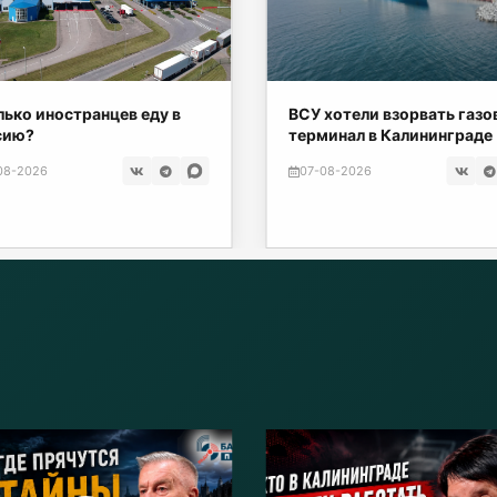
хотели взорвать газовый
Экранная ловушка: как
инал в Калининграде
телефон подталкивает к
депрессии
08-2026
07-08-2026