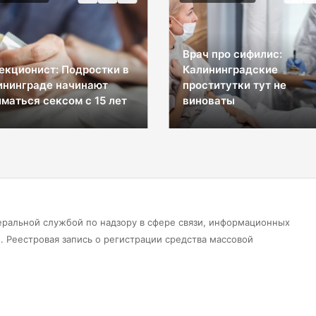
 про сифилис:
ининградские
Чистая прибыль «Лукой
титутки тут не
за I полугодие 2026 года
оваты
361,9 млрд рублей
еральной службой по надзору в сфере связи, информационных
 Реестровая запись о регистрации средства массовой