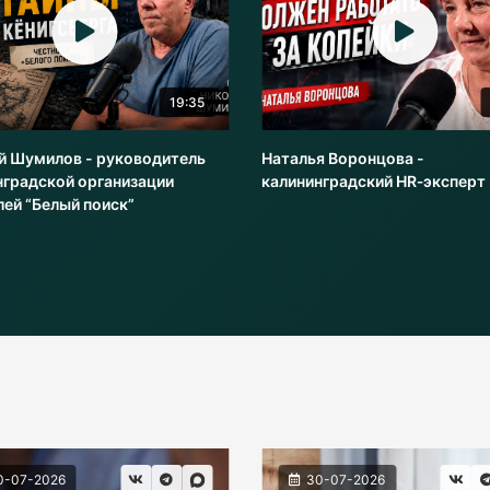
22:51
я Воронцова -
Александр Чумаков, София
нградский HR‑эксперт
Проценко - Западный филиал
РАНХиГС
0-07-2026
30-07-2026