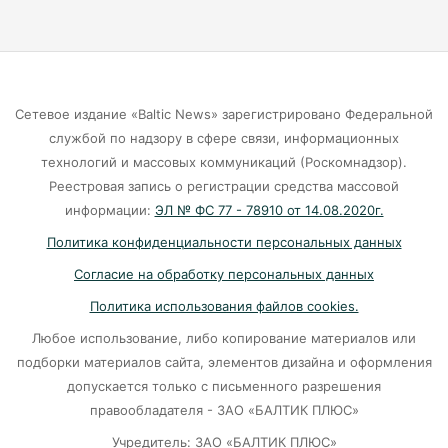
Экранная ловушка: как телефон
подталкивает к депрессии
07-08-2026
Сетевое издание «Baltic News» зарегистрировано Федеральной
службой по надзору в сфере связи, информационных
Калининград и Москва объединяются ради
технологий и массовых коммуникаций (Роскомнадзор).
транспортной революции
Реестровая запись о регистрации средства массовой
07-08-2026
информации:
ЭЛ № ФС 77 - 78910 от 14.08.2020г.
Политика конфиденциальности персональных данных
Убийцу участника СВО в Балтийске посадили
Согласие на обработку персональных данных
на 10 лет
Политика использования файлов cookies.
07-08-2026
Любое использование, либо копирование материалов или
подборки материалов сайта, элементов дизайна и оформления
В Калининграде «КамАЗ» сбил скутериста
допускается только с письменного разрешения
правообладателя - ЗАО «БАЛТИК ПЛЮС»
07-08-2026
Учредитель: ЗАО «БАЛТИК ПЛЮС»