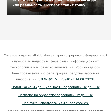
или реальность. Эксперт ставит точку.
В Калининграде из-за ямочного ремонта на К.
Маркса гибнут липы
07-08-2026
Экранная ловушка: как телефон
подталкивает к депрессии
07-08-2026
Сетевое издание «Baltic News» зарегистрировано Федеральной
службой по надзору в сфере связи, информационных
Калининград и Москва объединяются ради
технологий и массовых коммуникаций (Роскомнадзор).
транспортной революции
Реестровая запись о регистрации средства массовой
07-08-2026
информации:
ЭЛ № ФС 77 - 78910 от 14.08.2020г.
Политика конфиденциальности персональных данных
Убийцу участника СВО в Балтийске посадили
Согласие на обработку персональных данных
на 10 лет
Политика использования файлов cookies.
07-08-2026
Любое использование, либо копирование материалов или