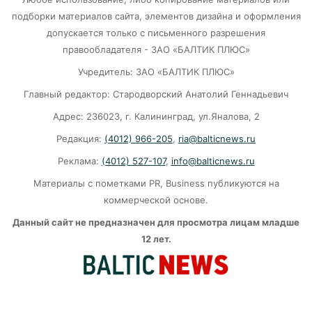
подборки материалов сайта, элементов дизайна и оформления
В Калининграде «КамАЗ» сбил скутериста
допускается только с письменного разрешения
правообладателя - ЗАО «БАЛТИК ПЛЮС»
07-08-2026
Учредитель: ЗАО «БАЛТИК ПЛЮС»
Главный редактор: Стародворский Анатолий Геннадьевич
Губернатор объяснил, откуда берутся пустые
колонки на заправках в Калининграде
Адрес: 236023, г. Калининград, ул.Яналова, 2
Редакция:
(4012) 966-205
,
ria@balticnews.ru
06-08-2026
Реклама:
(4012) 527-107
,
info@balticnews.ru
«Губернатор против ям»: Беспрозванных
Материалы с пометками PR, Business публикуются на
требует перекроить график ремонта дорог
коммерческой основе.
06-08-2026
Данный сайт не предназначен для просмотра лицам младше
12 лет.
Литва ждёт атак украинских дронов
06-08-2026