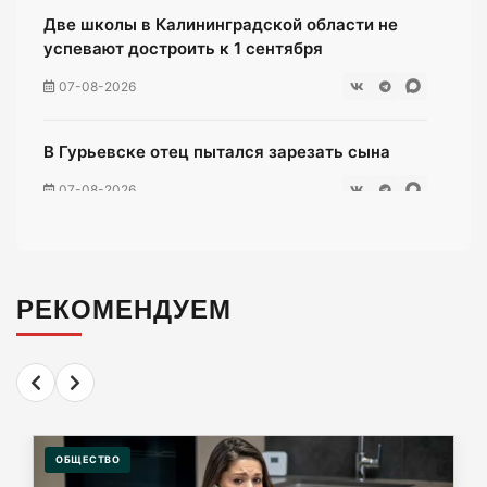
Две школы в Калининградской области не
успевают достроить к 1 сентября
07-08-2026
В Гурьевске отец пытался зарезать сына
07-08-2026
Жители многоэтажки на Зеленой мучаются
без воды уже неделю
РЕКОМЕНДУЕМ
07-08-2026
«Мираторг» загадил окрестности
Люблинского водохранилища тухлой
курятиной.
ОБЩЕСТВО
07-08-2026