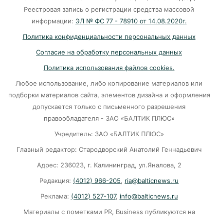
транспортной революции
Реестровая запись о регистрации средства массовой
07-08-2026
информации:
ЭЛ № ФС 77 - 78910 от 14.08.2020г.
Политика конфиденциальности персональных данных
Убийцу участника СВО в Балтийске посадили
Согласие на обработку персональных данных
на 10 лет
Политика использования файлов cookies.
07-08-2026
Любое использование, либо копирование материалов или
подборки материалов сайта, элементов дизайна и оформления
В Калининграде «КамАЗ» сбил скутериста
допускается только с письменного разрешения
правообладателя - ЗАО «БАЛТИК ПЛЮС»
07-08-2026
Учредитель: ЗАО «БАЛТИК ПЛЮС»
Главный редактор: Стародворский Анатолий Геннадьевич
Губернатор объяснил, откуда берутся пустые
колонки на заправках в Калининграде
Адрес: 236023, г. Калининград, ул.Яналова, 2
Редакция:
(4012) 966-205
,
ria@balticnews.ru
06-08-2026
Реклама:
(4012) 527-107
,
info@balticnews.ru
«Губернатор против ям»: Беспрозванных
Материалы с пометками PR, Business публикуются на