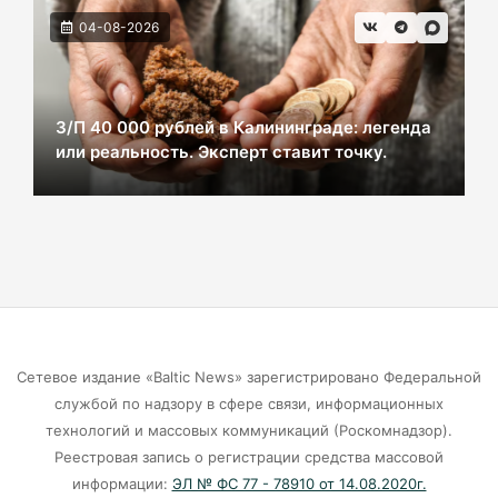
ВСУ хотели взорвать газовый терминал в
04-08-2026
Калининграде
07-08-2026
З/П 40 000 рублей в Калининграде: легенда
или реальность. Эксперт ставит точку.
В Калининграде из-за ямочного ремонта на К.
Маркса гибнут липы
07-08-2026
Экранная ловушка: как телефон
подталкивает к депрессии
07-08-2026
Сетевое издание «Baltic News» зарегистрировано Федеральной
службой по надзору в сфере связи, информационных
Калининград и Москва объединяются ради
технологий и массовых коммуникаций (Роскомнадзор).
транспортной революции
Реестровая запись о регистрации средства массовой
07-08-2026
информации:
ЭЛ № ФС 77 - 78910 от 14.08.2020г.