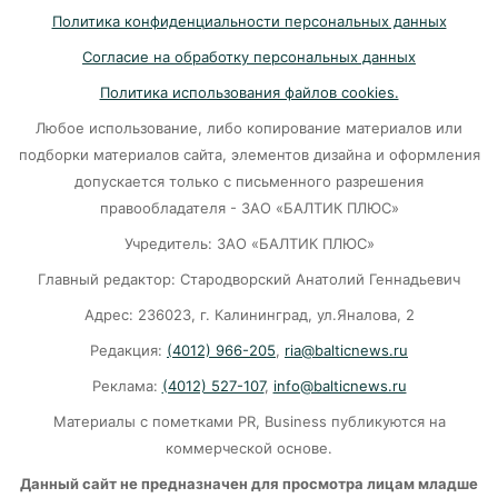
Политика конфиденциальности персональных данных
Убийцу участника СВО в Балтийске посадили
Согласие на обработку персональных данных
на 10 лет
Политика использования файлов cookies.
07-08-2026
Любое использование, либо копирование материалов или
подборки материалов сайта, элементов дизайна и оформления
В Калининграде «КамАЗ» сбил скутериста
допускается только с письменного разрешения
правообладателя - ЗАО «БАЛТИК ПЛЮС»
07-08-2026
Учредитель: ЗАО «БАЛТИК ПЛЮС»
Главный редактор: Стародворский Анатолий Геннадьевич
Губернатор объяснил, откуда берутся пустые
колонки на заправках в Калининграде
Адрес: 236023, г. Калининград, ул.Яналова, 2
Редакция:
(4012) 966-205
,
ria@balticnews.ru
06-08-2026
Реклама:
(4012) 527-107
,
info@balticnews.ru
«Губернатор против ям»: Беспрозванных
Материалы с пометками PR, Business публикуются на
требует перекроить график ремонта дорог
коммерческой основе.
06-08-2026
Данный сайт не предназначен для просмотра лицам младше