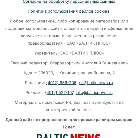
Согласие на обработку персональных данных
на 10 лет
Политика использования файлов cookies.
07-08-2026
Любое использование, либо копирование материалов или
подборки материалов сайта, элементов дизайна и оформления
В Калининграде «КамАЗ» сбил скутериста
допускается только с письменного разрешения
правообладателя - ЗАО «БАЛТИК ПЛЮС»
07-08-2026
Учредитель: ЗАО «БАЛТИК ПЛЮС»
Главный редактор: Стародворский Анатолий Геннадьевич
Губернатор объяснил, откуда берутся пустые
колонки на заправках в Калининграде
Адрес: 236023, г. Калининград, ул.Яналова, 2
Редакция:
(4012) 966-205
,
ria@balticnews.ru
06-08-2026
Реклама:
(4012) 527-107
,
info@balticnews.ru
«Губернатор против ям»: Беспрозванных
Материалы с пометками PR, Business публикуются на
требует перекроить график ремонта дорог
коммерческой основе.
06-08-2026
Данный сайт не предназначен для просмотра лицам младше
12 лет.
Литва ждёт атак украинских дронов