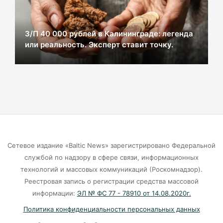
Калининграде
07-08-2026
З/П 40 000 рублей в Калининграде: легенда
или реальность. Эксперт ставит точку.
В Калининграде из-за ямочного ремонта на К.
Маркса гибнут липы
07-08-2026
Экранная ловушка: как телефон
подталкивает к депрессии
07-08-2026
Сетевое издание «Baltic News» зарегистрировано Федеральной
службой по надзору в сфере связи, информационных
Калининград и Москва объединяются ради
технологий и массовых коммуникаций (Роскомнадзор).
транспортной революции
Реестровая запись о регистрации средства массовой
07-08-2026
информации:
ЭЛ № ФС 77 - 78910 от 14.08.2020г.
Политика конфиденциальности персональных данных
Убийцу участника СВО в Балтийске посадили