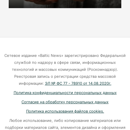
Маркса гибнут липы
07-08-2026
Экранная ловушка: как телефон
подталкивает к депрессии
07-08-2026
Сетевое издание «Baltic News» зарегистрировано Федеральной
службой по надзору в сфере связи, информационных
Калининград и Москва объединяются ради
технологий и массовых коммуникаций (Роскомнадзор).
транспортной революции
Реестровая запись о регистрации средства массовой
07-08-2026
информации:
ЭЛ № ФС 77 - 78910 от 14.08.2020г.
Политика конфиденциальности персональных данных
Убийцу участника СВО в Балтийске посадили
Согласие на обработку персональных данных
на 10 лет
Политика использования файлов cookies.
07-08-2026
Любое использование, либо копирование материалов или
подборки материалов сайта, элементов дизайна и оформления