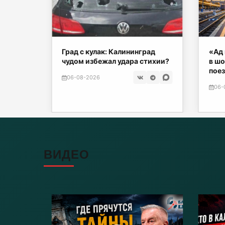
нских
Град с кулак: Калининград
«Ад 
чудом избежал удара стихии?
в шо
поез
06-08-2026
06-
ВИДЕО