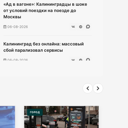
«Ад в вагоне»: Калининградцы в шоке
от условий поездки на поезде до
Москвы
06-08-2026
Калининград без онлайна: массовый
сбой парализовал сервисы
06-08-2026
Ищенко ушла от ответа: куда пойдёт
олимпийская чемпионка после
выборов?
06-08-2026
ГОРОД
ОБЩЕСТ
Мэрия Калининграда дала старт
продажам парковочных абонементов