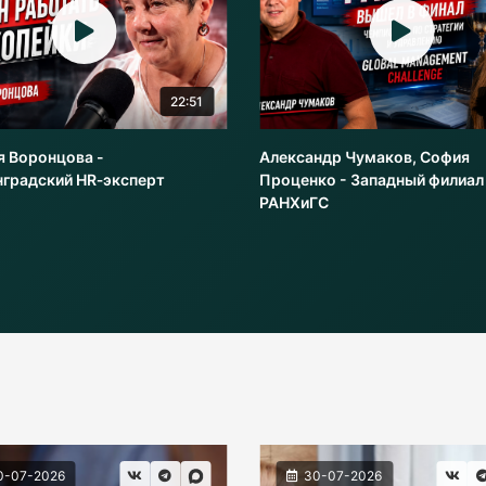
22:51
я Воронцова -
Александр Чумаков, София
нградский HR‑эксперт
Проценко - Западный филиал
РАНХиГС
0-07-2026
30-07-2026