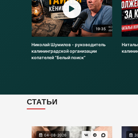
20:51
19:35
оводитель
Николай Шумилов - руководитель
Наталь
и
калининградской организации
калини
копателей “Белый поиск”
СТАТЬИ
04-08-2026
3