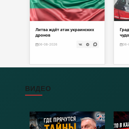
З» сбил
Литва ждёт атак украинских
Град
дронов
чудо
06-08-2026
06-
ВИДЕО