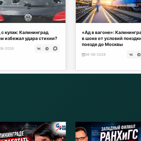
 с кулак: Калининград
«Ад в вагоне»: Калинингр
м избежал удара стихии?
в шоке от условий поездки
поезде до Москвы
08-2026
06-08-2026