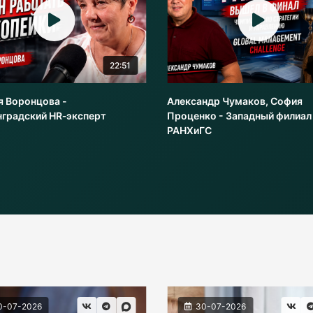
22:51
я Воронцова -
Александр Чумаков, София
нградский HR‑эксперт
Проценко - Западный филиал
РАНХиГС
0-07-2026
30-07-2026