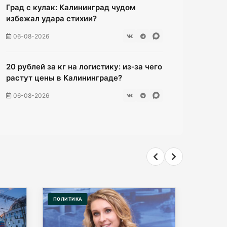
Град с кулак: Калининград чудом
избежал удара стихии?
06-08-2026
20 рублей за кг на логистику: из‑за чего
растут цены в Калининграде?
06-08-2026
В МИД рассказали о перспективах и
длительности СВО
06-08-2026
«Ад в вагоне»: Калининградцы в шоке
от условий поездки на поезде до
ПОЛИТИКА
ГОРОД
Москвы
06-08-2026