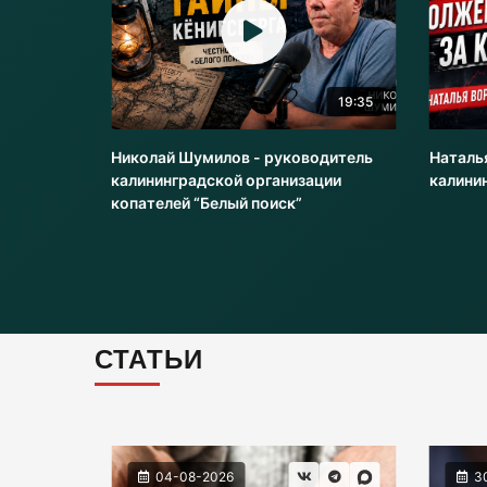
20:51
19:35
оводитель
Николай Шумилов - руководитель
Наталь
и
калининградской организации
калини
копателей “Белый поиск”
СТАТЬИ
04-08-2026
3