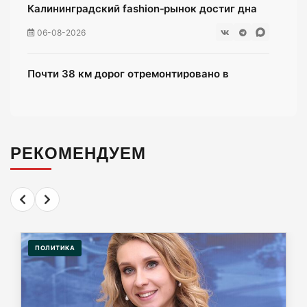
Калининградский fashion‑рынок достиг дна
06-08-2026
Почти 38 км дорог отремонтировано в
Калининградской области
06-08-2026
РЕКОМЕНДУЕМ
Переезд на Камской в Калининграде закроют
для проезда
06-08-2026
«Балтика» проиграла «Зениту» – и это был
гол бывшего капитана
ПОЛИТИКА
06-08-2026