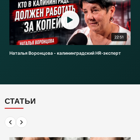
В центре Зеленоградска уже неделю
красуется фекальная лужа
06-08-2026
22:51
Калининградцы жалуются на автобус № 9
Наталья Воронцова - калининградский HR‑эксперт
06-08-2026
Больше тонны рыбы незаконно выловили в
Калининградской области с начала года
06-08-2026
СТАТЬИ
В Светлогорске женщина купила «корейца»
по «удалёнке» и потеряла деньги
05-08-2026