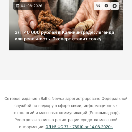
04-08-2026
На двух перекрёстках в Калининграде теперь
нужно ехать по-новому
05-08-2026
З/П 40 000 рублей в Калининграде: легенда
или реальность. Эксперт ставит точку.
«Народный фронт»: Людям приходится жить
в сырости с земляными блохами и плесенью
05-08-2026
«Защита для ребенка» — новая подписка
«Ростелекома» позаботится о
кибербезопасности подрастающего
поколения
Сетевое издание «Baltic News» зарегистрировано Федеральной
службой по надзору в сфере связи, информационных
05-08-2026
технологий и массовых коммуникаций (Роскомнадзор).
Реестровая запись о регистрации средства массовой
Нельзя пропустить: «Родники‑2026» –
информации:
ЭЛ № ФС 77 - 78910 от 14.08.2020г.
21 финалист, 3 номинации, битва за Гран‑при