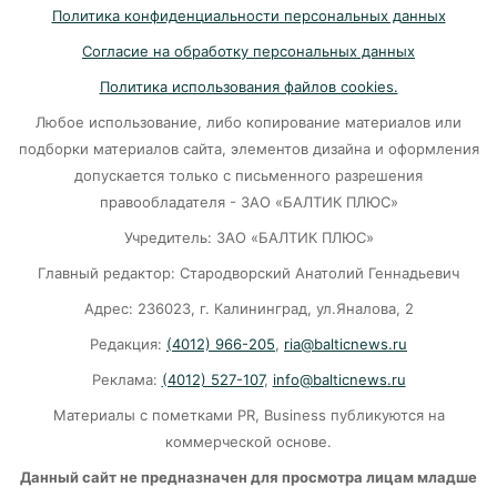
Политика конфиденциальности персональных данных
05-08-2026
Согласие на обработку персональных данных
Политика использования файлов cookies.
«3 млрд с “Геоизола”»: Суд наказал
Любое использование, либо копирование материалов или
подрядчика за срыв терминала в Пионерском
подборки материалов сайта, элементов дизайна и оформления
05-08-2026
допускается только с письменного разрешения
правообладателя - ЗАО «БАЛТИК ПЛЮС»
«16 станций до конца года»: губернатор
Учредитель: ЗАО «БАЛТИК ПЛЮС»
обещает решить проблему с водой
Главный редактор: Стародворский Анатолий Геннадьевич
05-08-2026
Адрес: 236023, г. Калининград, ул.Яналова, 2
Редакция:
(4012) 966-205
,
ria@balticnews.ru
Обзор сетей: Калининградские цены на
Реклама:
(4012) 527-107
,
info@balticnews.ru
продукты рванули в космос
Материалы с пометками PR, Business публикуются на
05-08-2026
коммерческой основе.
Данный сайт не предназначен для просмотра лицам младше
На жеребьевке ЦИК разыграл места: «Единая