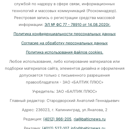
службой по надзору в сфере связи, информационных
Калининград и Москва объединяются ради
технологий и массовых коммуникаций (Роскомнадзор).
транспортной революции
Реестровая запись о регистрации средства массовой
07-08-2026
информации:
ЭЛ № ФС 77 - 78910 от 14.08.2020г.
Политика конфиденциальности персональных данных
Убийцу участника СВО в Балтийске посадили
Согласие на обработку персональных данных
на 10 лет
Политика использования файлов cookies.
07-08-2026
Любое использование, либо копирование материалов или
подборки материалов сайта, элементов дизайна и оформления
В Калининграде «КамАЗ» сбил скутериста
допускается только с письменного разрешения
правообладателя - ЗАО «БАЛТИК ПЛЮС»
07-08-2026
Учредитель: ЗАО «БАЛТИК ПЛЮС»
Главный редактор: Стародворский Анатолий Геннадьевич
Губернатор объяснил, откуда берутся пустые
колонки на заправках в Калининграде
Адрес: 236023, г. Калининград, ул.Яналова, 2
Редакция:
(4012) 966-205
,
ria@balticnews.ru
06-08-2026
Реклама:
(4012) 527-107
,
info@balticnews.ru