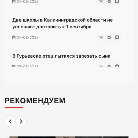
07-08-2026
Две школы в Калининградской области не
успевают достроить к 1 сентября
07-08-2026
В Гурьевске отец пытался зарезать сына
07-08-2026
Жители многоэтажки на Зеленой мучаются
без воды уже неделю
РЕКОМЕНДУЕМ
07-08-2026
«Мираторг» загадил окрестности
Люблинского водохранилища тухлой
курятиной.