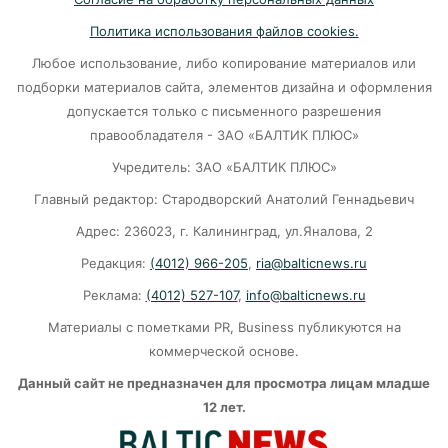
07-08-2026
Политика использования файлов cookies.
Любое использование, либо копирование материалов или
Убийцу участника СВО в Балтийске посадили
подборки материалов сайта, элементов дизайна и оформления
на 10 лет
допускается только с письменного разрешения
07-08-2026
правообладателя - ЗАО «БАЛТИК ПЛЮС»
Учредитель: ЗАО «БАЛТИК ПЛЮС»
Калининград и Москва объединяются ради
Главный редактор: Стародворский Анатолий Геннадьевич
транспортной революции
Адрес: 236023, г. Калининград, ул.Яналова, 2
07-08-2026
Редакция:
(4012) 966-205
,
ria@balticnews.ru
Реклама:
(4012) 527-107
,
info@balticnews.ru
В Калининграде «КамАЗ» сбил скутериста
Материалы с пометками PR, Business публикуются на
07-08-2026
коммерческой основе.
Данный сайт не предназначен для просмотра лицам младше
Губернатор объяснил, откуда берутся пустые
12 лет.
колонки на заправках в Калининграде