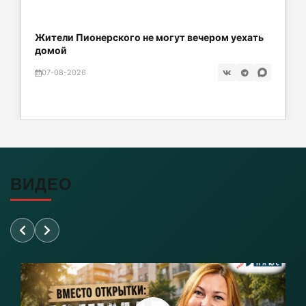
Люблинского водохранилища тухлой
курятиной.
Жители Пионерского не могут вечером уехать
07-08-2026
домой
07-08-2026
Квитанции за ЖКУ переедут в «Госуслуги» в
2027 году.
07-08-2026
В Telegram появился сервис для жалоб на
пользователей электросамокатов.
ВИДЕО
07-08-2026
Чёрные флаги на побережье: где сегодня
нельзя купаться ни в коем случае.
07-08-2026