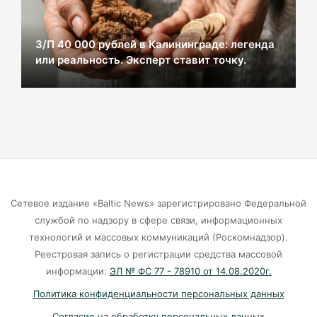
Сказка, которую не захотели смотреть:
З/П 40 000 рублей в Калининграде: легенда
история провала «Колобка»
или реальность. Эксперт ставит точку.
07-08-2026
ВСУ хотели взорвать газовый терминал в
Калининграде
07-08-2026
В Калининграде из-за ямочного ремонта на К.
Сетевое издание «Baltic News» зарегистрировано Федеральной
Маркса гибнут липы
службой по надзору в сфере связи, информационных
технологий и массовых коммуникаций (Роскомнадзор).
07-08-2026
Реестровая запись о регистрации средства массовой
информации:
ЭЛ № ФС 77 - 78910 от 14.08.2020г.
Экранная ловушка: как телефон
Политика конфиденциальности персональных данных
подталкивает к депрессии
Согласие на обработку персональных данных