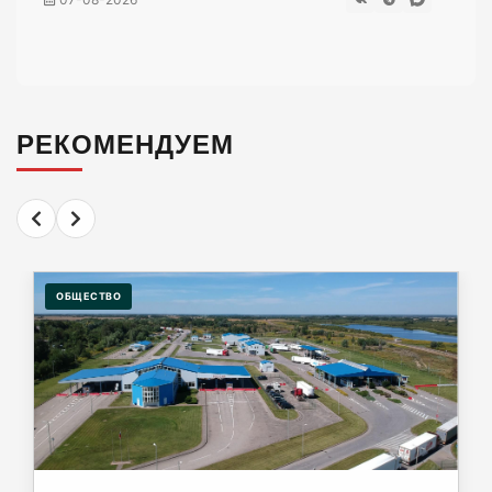
ВСУ хотели взорвать газовый терминал в
Калининграде
07-08-2026
РЕКОМЕНДУЕМ
В Калининграде из-за ямочного ремонта на К.
Маркса гибнут липы
07-08-2026
ОБЩЕСТВО
Экранная ловушка: как телефон
подталкивает к депрессии
07-08-2026
Калининград и Москва объединяются ради
транспортной революции