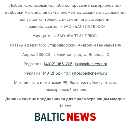
парковочных абонементов
Любое использование, либо копирование материалов или
06-08-2026
подборки материалов сайта, элементов дизайна и оформления
допускается только с письменного разрешения
правообладателя - ЗАО «БАЛТИК ПЛЮС»
58 несовершеннолетних в Калининграде
попались полиции во врем ночной прогулки
Учредитель: ЗАО «БАЛТИК ПЛЮС»
06-08-2026
Главный редактор: Стародворский Анатолий Геннадьевич
Адрес: 236023, г. Калининград, ул.Яналова, 2
Калининградский суд рассмотрит дело о
Редакция:
(4012) 966-205
,
ria@balticnews.ru
хищении 1,4 млн «праздничных» денег
Реклама:
(4012) 527-107
,
info@balticnews.ru
06-08-2026
Материалы с пометками PR, Business публикуются на
коммерческой основе.
Калининградский fashion‑рынок достиг дна
Данный сайт не предназначен для просмотра лицам младше
12 лет.
06-08-2026
Почти 38 км дорог отремонтировано в
Калининградской области