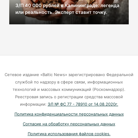
06-08-2026
З/П 40 000 рублей в Калининграде: легенда
или реальность. Эксперт ставит точку.
«Ад в вагоне»: Калининградцы в шоке от
условий поездки на поезде до Москвы
06-08-2026
Калининград без онлайна: массовый сбой
парализовал сервисы
Сетевое издание «Baltic News» зарегистрировано Федеральной
06-08-2026
службой по надзору в сфере связи, информационных
технологий и массовых коммуникаций (Роскомнадзор).
Ищенко ушла от ответа: куда пойдёт
Реестровая запись о регистрации средства массовой
олимпийская чемпионка после выборов?
информации:
ЭЛ № ФС 77 - 78910 от 14.08.2020г.
06-08-2026
Политика конфиденциальности персональных данных
Согласие на обработку персональных данных
Мэрия Калининграда дала старт продажам
Политика использования файлов cookies.