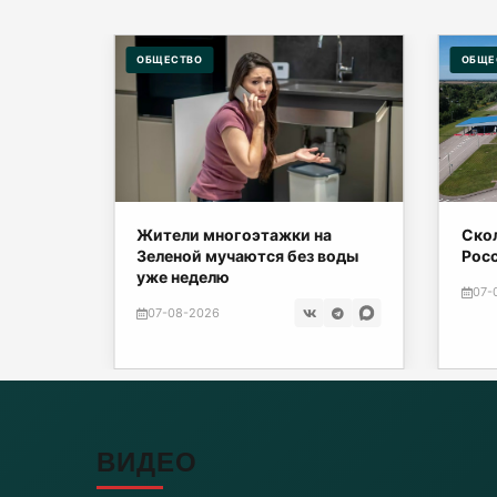
ОБЩЕСТВО
ОБЩЕ
е могут
Жители многоэтажки на
Скол
Зеленой мучаются без воды
Рос
уже неделю
07-
07-08-2026
ВИДЕО