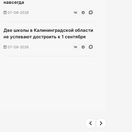
навсегда
07-08-2026
Две школы в Калининградской области
не успевают достроить к 1 сентября
07-08-2026
В Гурьевске отец пытался зарезать
сына
07-08-2026
Жители многоэтажки на Зеленой
мучаются без воды уже неделю
07-08-2026