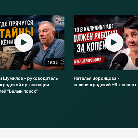
19:35
й Шумилов - руководитель
Наталья Воронцова -
нградской организации
калининградский HR‑эксперт
лей “Белый поиск”