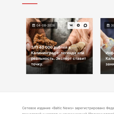
04-08-2026
3
З/П 40 000 рублей в
Калининграде: легенда или
Инф
ы на
реальность. Эксперт ставит
Кал
космос
точку.
зани
Сетевое издание «Baltic News» зарегистрировано Фед