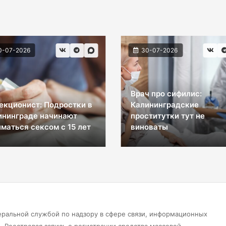
0-07-2026
30-07-2026
Врач про сифилис:
екционист: Подростки в
Калининградские
ининграде начинают
проститутки тут не
маться сексом с 15 лет
виноваты
еральной службой по надзору в сфере связи, информационных