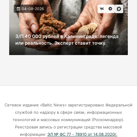
04-08-2026
В Черняховске из реки достали тело
женщины. Следком проводит проверку.
06-08-2026
З/П 40 000 рублей в Калининграде: легенда
или реальность. Эксперт ставит точку.
В центре Зеленоградска уже неделю
красуется фекальная лужа
06-08-2026
Калининградцы жалуются на автобус № 9
06-08-2026
Сетевое издание «Baltic News» зарегистрировано Федеральной
Больше тонны рыбы незаконно выловили в
службой по надзору в сфере связи, информационных
Калининградской области с начала года
технологий и массовых коммуникаций (Роскомнадзор).
Реестровая запись о регистрации средства массовой
06-08-2026
информации:
ЭЛ № ФС 77 - 78910 от 14.08.2020г.