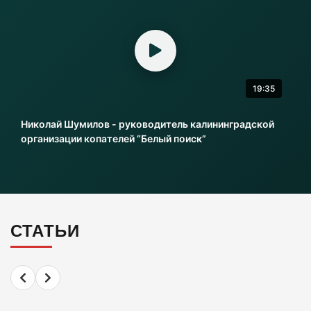
«Балтика» проиграла «Зениту» – и это был
гол бывшего капитана
06-08-2026
19:35
Литовский шпион осужден в Калининграде
на 13,5 лет колонии
Николай Шумилов - руководитель калининградской
06-08-2026
организации копателей “Белый поиск”
Инвесторы больше не хотя вкладываться в
культурное наследие Калининграда
06-08-2026
СТАТЬИ
2 км дороги до Холмогоровки обойдется в
700 млн рублей
06-08-2026