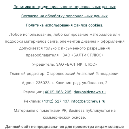
Политика конфиденциальности персональных данных
В Светлогорске женщина купила «корейца»
Согласие на обработку персональных данных
по «удалёнке» и потеряла деньги
Политика использования файлов cookies.
05-08-2026
Любое использование, либо копирование материалов или
подборки материалов сайта, элементов дизайна и оформления
На двух перекрёстках в Калининграде теперь
допускается только с письменного разрешения
нужно ехать по-новому
правообладателя - ЗАО «БАЛТИК ПЛЮС»
05-08-2026
Учредитель: ЗАО «БАЛТИК ПЛЮС»
Главный редактор: Стародворский Анатолий Геннадьевич
«Народный фронт»: Людям приходится жить
Адрес: 236023, г. Калининград, ул.Яналова, 2
в сырости с земляными блохами и плесенью
Редакция:
(4012) 966-205
,
ria@balticnews.ru
05-08-2026
Реклама:
(4012) 527-107
,
info@balticnews.ru
Материалы с пометками PR, Business публикуются на
«Защита для ребенка» — новая подписка
«Ростелекома» позаботится о
коммерческой основе.
кибербезопасности подрастающего
Данный сайт не предназначен для просмотра лицам младше