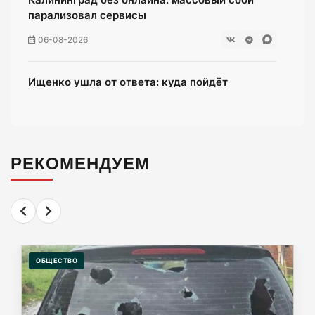
парализовал сервисы
06-08-2026
Ищенко ушла от ответа: куда пойдёт
олимпийская чемпионка после выборов?
06-08-2026
РЕКОМЕНДУЕМ
Мэрия Калининграда дала старт продажам
парковочных абонементов
06-08-2026
58 несовершеннолетних в Калининграде
попались полиции во врем ночной прогулки
ОБЩЕСТВО
06-08-2026