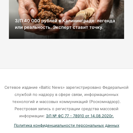
Жители многоэтажки на Зеленой мучаются
без воды уже неделю
07-08-2026
З/П 40 000 рублей в Калининграде: легенда
или реальность. Эксперт ставит точку.
«Мираторг» загадил окрестности
Люблинского водохранилища тухлой
курятиной.
07-08-2026
Квитанции за ЖКУ переедут в «Госуслуги» в
2027 году.
Сетевое издание «Baltic News» зарегистрировано Федеральной
службой по надзору в сфере связи, информационных
07-08-2026
технологий и массовых коммуникаций (Роскомнадзор).
Реестровая запись о регистрации средства массовой
В Telegram появился сервис для жалоб на
информации:
ЭЛ № ФС 77 - 78910 от 14.08.2020г.
пользователей электросамокатов.
Политика конфиденциальности персональных данных
07-08-2026