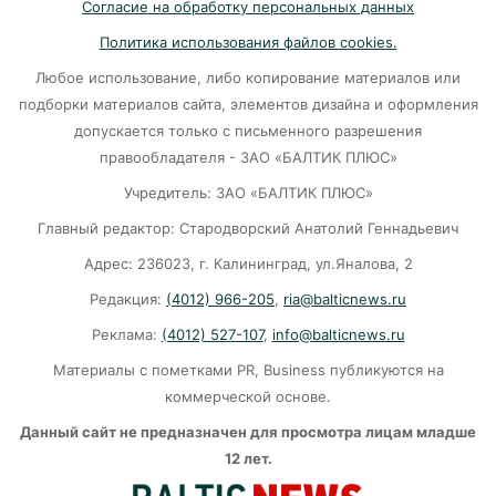
Согласие на обработку персональных данных
Политика использования файлов cookies.
Чёрные флаги на побережье: где сегодня
Любое использование, либо копирование материалов или
нельзя купаться ни в коем случае.
подборки материалов сайта, элементов дизайна и оформления
07-08-2026
допускается только с письменного разрешения
правообладателя - ЗАО «БАЛТИК ПЛЮС»
Евросоюз "подкатил" 1,5 млн инкубационных
Учредитель: ЗАО «БАЛТИК ПЛЮС»
яиц к Калининграду
Главный редактор: Стародворский Анатолий Геннадьевич
07-08-2026
Адрес: 236023, г. Калининград, ул.Яналова, 2
Редакция:
(4012) 966-205
,
ria@balticnews.ru
Сколько иностранцев еду в Россию?
Реклама:
(4012) 527-107
,
info@balticnews.ru
07-08-2026
Материалы с пометками PR, Business публикуются на
коммерческой основе.
Порядка 3 тысяч калининградских семей
Данный сайт не предназначен для просмотра лицам младше
оплатили маткапиталом образование детей в
12 лет.
2026 году