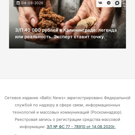
ВСУ хотели взорвать газовый терминал в
04-08-2026
Калининграде
07-08-2026
З/П 40 000 рублей в Калининграде: легенда
или реальность. Эксперт ставит точку.
В Калининграде из-за ямочного ремонта на К.
Маркса гибнут липы
07-08-2026
Экранная ловушка: как телефон
подталкивает к депрессии
07-08-2026
Сетевое издание «Baltic News» зарегистрировано Федеральной
службой по надзору в сфере связи, информационных
Калининград и Москва объединяются ради
технологий и массовых коммуникаций (Роскомнадзор).
транспортной революции
Реестровая запись о регистрации средства массовой
07-08-2026
информации:
ЭЛ № ФС 77 - 78910 от 14.08.2020г.