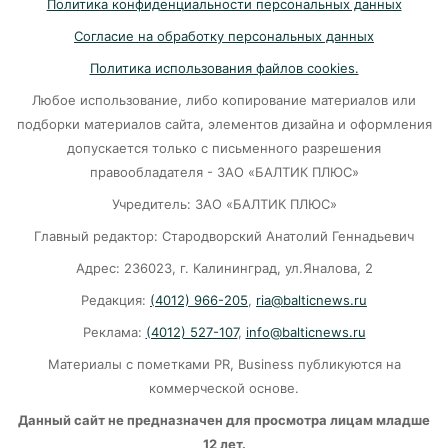
Политика конфиденциальности персональных данных
Убийцу участника СВО в Балтийске посадили
Согласие на обработку персональных данных
на 10 лет
Политика использования файлов cookies.
07-08-2026
Любое использование, либо копирование материалов или
подборки материалов сайта, элементов дизайна и оформления
В Калининграде «КамАЗ» сбил скутериста
допускается только с письменного разрешения
правообладателя - ЗАО «БАЛТИК ПЛЮС»
07-08-2026
Учредитель: ЗАО «БАЛТИК ПЛЮС»
Главный редактор: Стародворский Анатолий Геннадьевич
Губернатор объяснил, откуда берутся пустые
колонки на заправках в Калининграде
Адрес: 236023, г. Калининград, ул.Яналова, 2
Редакция:
(4012) 966-205
,
ria@balticnews.ru
06-08-2026
Реклама:
(4012) 527-107
,
info@balticnews.ru
«Губернатор против ям»: Беспрозванных
Материалы с пометками PR, Business публикуются на
требует перекроить график ремонта дорог
коммерческой основе.
06-08-2026
Данный сайт не предназначен для просмотра лицам младше
12 лет.