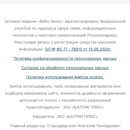
Губернатор объяснил, откуда берутся пустые
колонки на заправках в Калининграде
Сетевое издание «Baltic News» зарегистрировано Федеральной
06-08-2026
службой по надзору в сфере связи, информационных
технологий и массовых коммуникаций (Роскомнадзор).
«Губернатор против ям»: Беспрозванных
Реестровая запись о регистрации средства массовой
требует перекроить график ремонта дорог
информации:
ЭЛ № ФС 77 - 78910 от 14.08.2020г.
06-08-2026
Политика конфиденциальности персональных данных
Согласие на обработку персональных данных
Литва ждёт атак украинских дронов
Политика использования файлов cookies.
06-08-2026
Любое использование, либо копирование материалов или
подборки материалов сайта, элементов дизайна и оформления
допускается только с письменного разрешения
Град с кулак: Калининград чудом избежал
правообладателя - ЗАО «БАЛТИК ПЛЮС»
удара стихии?
Учредитель: ЗАО «БАЛТИК ПЛЮС»
06-08-2026
Главный редактор: Стародворский Анатолий Геннадьевич