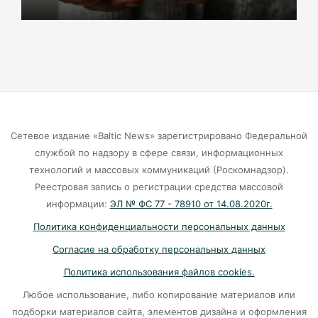
Маркса гибнут липы
07-08-2026
Экранная ловушка: как телефон
подталкивает к депрессии
07-08-2026
Сетевое издание «Baltic News» зарегистрировано Федеральной
службой по надзору в сфере связи, информационных
Калининград и Москва объединяются ради
технологий и массовых коммуникаций (Роскомнадзор).
транспортной революции
Реестровая запись о регистрации средства массовой
07-08-2026
информации:
ЭЛ № ФС 77 - 78910 от 14.08.2020г.
Политика конфиденциальности персональных данных
Убийцу участника СВО в Балтийске посадили
Согласие на обработку персональных данных
на 10 лет
Политика использования файлов cookies.
07-08-2026
Любое использование, либо копирование материалов или
подборки материалов сайта, элементов дизайна и оформления