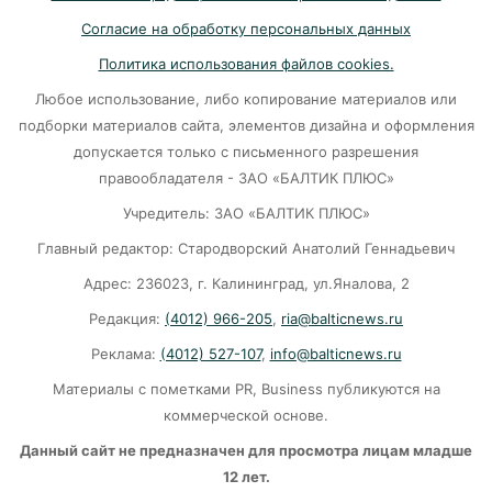
Убийцу участника СВО в Балтийске посадили
Согласие на обработку персональных данных
на 10 лет
Политика использования файлов cookies.
07-08-2026
Любое использование, либо копирование материалов или
подборки материалов сайта, элементов дизайна и оформления
В Калининграде «КамАЗ» сбил скутериста
допускается только с письменного разрешения
правообладателя - ЗАО «БАЛТИК ПЛЮС»
07-08-2026
Учредитель: ЗАО «БАЛТИК ПЛЮС»
Главный редактор: Стародворский Анатолий Геннадьевич
Губернатор объяснил, откуда берутся пустые
колонки на заправках в Калининграде
Адрес: 236023, г. Калининград, ул.Яналова, 2
Редакция:
(4012) 966-205
,
ria@balticnews.ru
06-08-2026
Реклама:
(4012) 527-107
,
info@balticnews.ru
«Губернатор против ям»: Беспрозванных
Материалы с пометками PR, Business публикуются на
требует перекроить график ремонта дорог
коммерческой основе.
06-08-2026
Данный сайт не предназначен для просмотра лицам младше
12 лет.