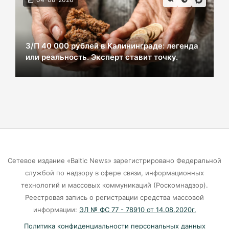
ВСУ хотели взорвать газовый терминал в
Калининграде
07-08-2026
З/П 40 000 рублей в Калининграде: легенда
или реальность. Эксперт ставит точку.
В Калининграде из-за ямочного ремонта на К.
Маркса гибнут липы
07-08-2026
Экранная ловушка: как телефон
подталкивает к депрессии
07-08-2026
Сетевое издание «Baltic News» зарегистрировано Федеральной
службой по надзору в сфере связи, информационных
Калининград и Москва объединяются ради
технологий и массовых коммуникаций (Роскомнадзор).
транспортной революции
Реестровая запись о регистрации средства массовой
07-08-2026
информации:
ЭЛ № ФС 77 - 78910 от 14.08.2020г.
Политика конфиденциальности персональных данных