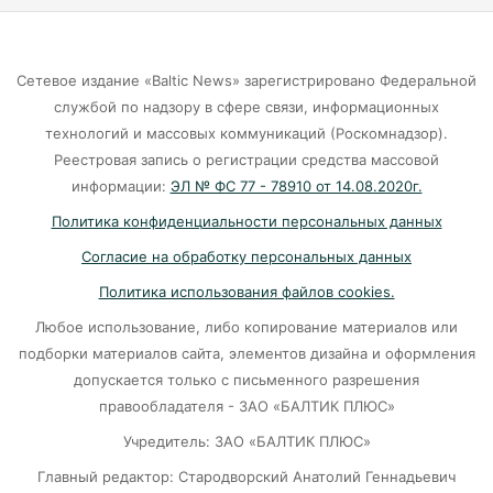
подталкивает к депрессии
07-08-2026
Сетевое издание «Baltic News» зарегистрировано Федеральной
службой по надзору в сфере связи, информационных
Калининград и Москва объединяются ради
технологий и массовых коммуникаций (Роскомнадзор).
транспортной революции
Реестровая запись о регистрации средства массовой
07-08-2026
информации:
ЭЛ № ФС 77 - 78910 от 14.08.2020г.
Политика конфиденциальности персональных данных
Убийцу участника СВО в Балтийске посадили
Согласие на обработку персональных данных
на 10 лет
Политика использования файлов cookies.
07-08-2026
Любое использование, либо копирование материалов или
подборки материалов сайта, элементов дизайна и оформления
В Калининграде «КамАЗ» сбил скутериста
допускается только с письменного разрешения
правообладателя - ЗАО «БАЛТИК ПЛЮС»
07-08-2026
Учредитель: ЗАО «БАЛТИК ПЛЮС»
Главный редактор: Стародворский Анатолий Геннадьевич
Губернатор объяснил, откуда берутся пустые