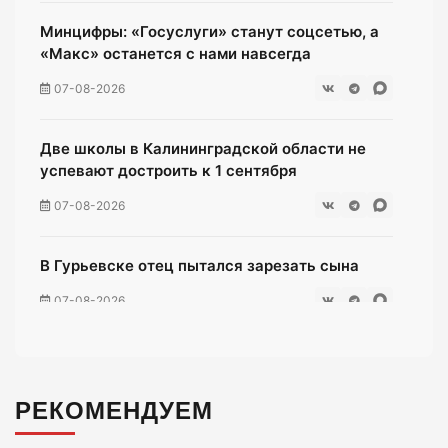
Минцифры: «Госуслуги» станут соцсетью, а
«Макс» останется с нами навсегда
07-08-2026
Две школы в Калининградской области не
успевают достроить к 1 сентября
07-08-2026
В Гурьевске отец пытался зарезать сына
07-08-2026
Жители многоэтажки на Зеленой мучаются
без воды уже неделю
РЕКОМЕНДУЕМ
07-08-2026