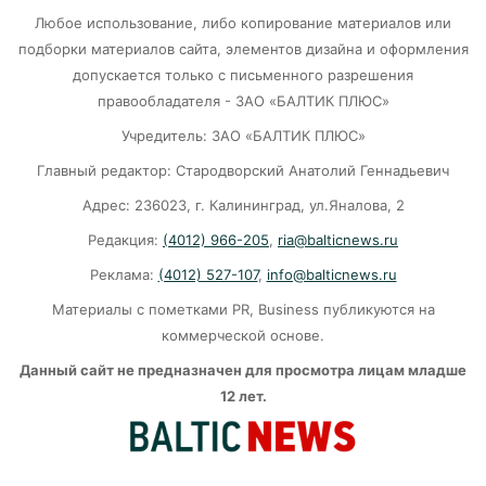
«3 млрд с “Геоизола”»: Суд наказал
Любое использование, либо копирование материалов или
подрядчика за срыв терминала в Пионерском
подборки материалов сайта, элементов дизайна и оформления
05-08-2026
допускается только с письменного разрешения
правообладателя - ЗАО «БАЛТИК ПЛЮС»
«16 станций до конца года»: губернатор
Учредитель: ЗАО «БАЛТИК ПЛЮС»
обещает решить проблему с водой
Главный редактор: Стародворский Анатолий Геннадьевич
05-08-2026
Адрес: 236023, г. Калининград, ул.Яналова, 2
Редакция:
(4012) 966-205
,
ria@balticnews.ru
Обзор сетей: Калининградские цены на
Реклама:
(4012) 527-107
,
info@balticnews.ru
продукты рванули в космос
Материалы с пометками PR, Business публикуются на
05-08-2026
коммерческой основе.
Данный сайт не предназначен для просмотра лицам младше
На жеребьевке ЦИК разыграл места: «Единая
12 лет.
Россия» – первая, «Яблоко» – вторая
05-08-2026