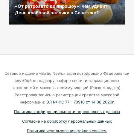
«От ретроавто до пирошоу»: чем удивит
День крабовой палочки в Советске?
«Народный фронт»: Людям приходится жить
в сырости с земляными блохами и плесенью
05-08-2026
«Защита для ребенка» — новая подписка
«Ростелекома» позаботится о
кибербезопасности подрастающего
поколения
Сетевое издание «Baltic News» зарегистрировано Федеральной
службой по надзору в сфере связи, информационных
05-08-2026
технологий и массовых коммуникаций (Роскомнадзор).
Реестровая запись о регистрации средства массовой
Нельзя пропустить: «Родники‑2026» –
информации:
ЭЛ № ФС 77 - 78910 от 14.08.2020г.
21 финалист, 3 номинации, битва за Гран‑при
Политика конфиденциальности персональных данных
05-08-2026
Согласие на обработку персональных данных
Политика использования файлов cookies.