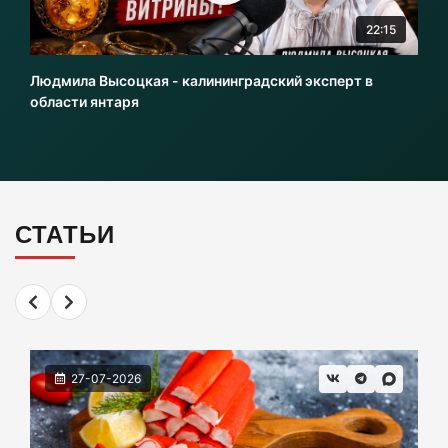
22:15
Калининградцы жалуются на автобус № 9
Людмила Высоцкая - калининградский эксперт в
06-08-2026
области янтаря
Больше тонны рыбы незаконно выловили в
Калининградской области с начала года
06-08-2026
СТАТЬИ
В Светлогорске женщина купила «корейца»
по «удалёнке» и потеряла деньги
05-08-2026
27-07-2026
На двух перекрёстках в Калининграде теперь
нужно ехать по-новому
05-08-2026