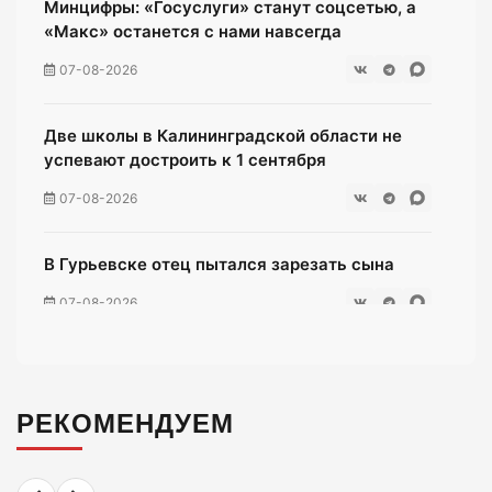
Минцифры: «Госуслуги» станут соцсетью, а
«Макс» останется с нами навсегда
07-08-2026
Две школы в Калининградской области не
успевают достроить к 1 сентября
07-08-2026
В Гурьевске отец пытался зарезать сына
07-08-2026
Жители многоэтажки на Зеленой мучаются
без воды уже неделю
РЕКОМЕНДУЕМ
07-08-2026