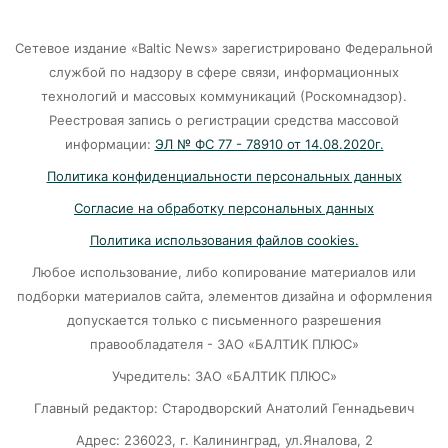
07-08-2026
Сетевое издание «Baltic News» зарегистрировано Федеральной
службой по надзору в сфере связи, информационных
Калининград и Москва объединяются ради
технологий и массовых коммуникаций (Роскомнадзор).
транспортной революции
Реестровая запись о регистрации средства массовой
07-08-2026
информации:
ЭЛ № ФС 77 - 78910 от 14.08.2020г.
Политика конфиденциальности персональных данных
Убийцу участника СВО в Балтийске посадили
Согласие на обработку персональных данных
на 10 лет
Политика использования файлов cookies.
07-08-2026
Любое использование, либо копирование материалов или
подборки материалов сайта, элементов дизайна и оформления
В Калининграде «КамАЗ» сбил скутериста
допускается только с письменного разрешения
правообладателя - ЗАО «БАЛТИК ПЛЮС»
07-08-2026
Учредитель: ЗАО «БАЛТИК ПЛЮС»
Главный редактор: Стародворский Анатолий Геннадьевич
Губернатор объяснил, откуда берутся пустые
колонки на заправках в Калининграде
Адрес: 236023, г. Калининград, ул.Яналова, 2