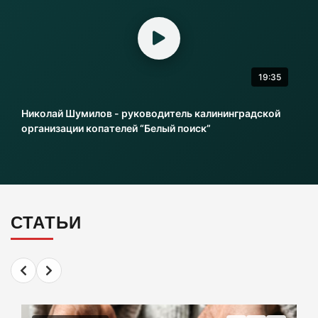
гол бывшего капитана
06-08-2026
19:35
Литовский шпион осужден в Калининграде
на 13,5 лет колонии
Николай Шумилов - руководитель калининградской
06-08-2026
организации копателей “Белый поиск”
Инвесторы больше не хотя вкладываться в
культурное наследие Калининграда
06-08-2026
СТАТЬИ
2 км дороги до Холмогоровки обойдется в
700 млн рублей
06-08-2026