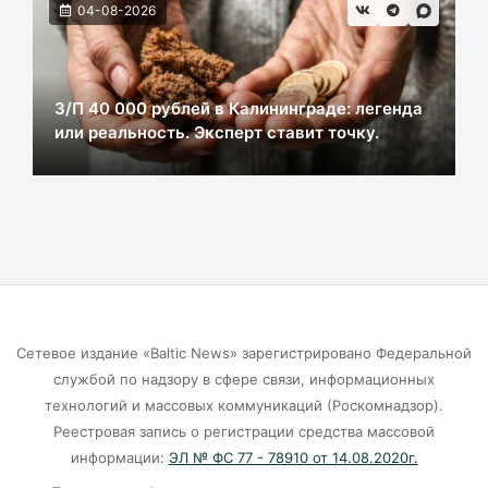
04-08-2026
В Черняховске из реки достали тело
женщины. Следком проводит проверку.
06-08-2026
З/П 40 000 рублей в Калининграде: легенда
или реальность. Эксперт ставит точку.
В центре Зеленоградска уже неделю
красуется фекальная лужа
06-08-2026
Калининградцы жалуются на автобус № 9
06-08-2026
Сетевое издание «Baltic News» зарегистрировано Федеральной
Больше тонны рыбы незаконно выловили в
службой по надзору в сфере связи, информационных
Калининградской области с начала года
технологий и массовых коммуникаций (Роскомнадзор).
Реестровая запись о регистрации средства массовой
06-08-2026
информации:
ЭЛ № ФС 77 - 78910 от 14.08.2020г.