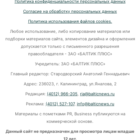
Политика конфиденциальности персональных данных
В Светлогорске женщина купила «корейца»
Согласие на обработку персональных данных
по «удалёнке» и потеряла деньги
Политика использования файлов cookies.
05-08-2026
Любое использование, либо копирование материалов или
подборки материалов сайта, элементов дизайна и оформления
На двух перекрёстках в Калининграде теперь
допускается только с письменного разрешения
нужно ехать по-новому
правообладателя - ЗАО «БАЛТИК ПЛЮС»
05-08-2026
Учредитель: ЗАО «БАЛТИК ПЛЮС»
Главный редактор: Стародворский Анатолий Геннадьевич
«Народный фронт»: Людям приходится жить
Адрес: 236023, г. Калининград, ул.Яналова, 2
в сырости с земляными блохами и плесенью
Редакция:
(4012) 966-205
,
ria@balticnews.ru
05-08-2026
Реклама:
(4012) 527-107
,
info@balticnews.ru
Материалы с пометками PR, Business публикуются на
«Защита для ребенка» — новая подписка
«Ростелекома» позаботится о
коммерческой основе.
кибербезопасности подрастающего
Данный сайт не предназначен для просмотра лицам младше
поколения
12 лет.