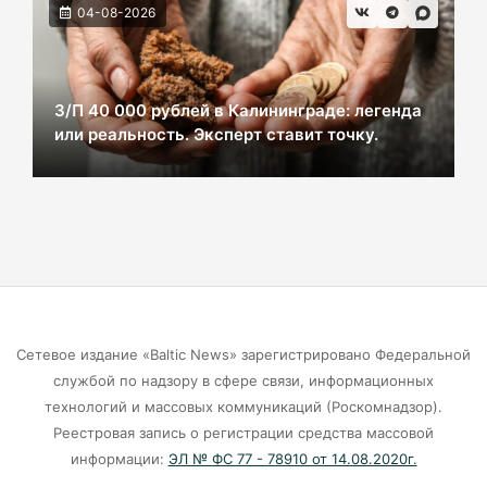
ВСУ хотели взорвать газовый терминал в
04-08-2026
Калининграде
07-08-2026
З/П 40 000 рублей в Калининграде: легенда
или реальность. Эксперт ставит точку.
В Калининграде из-за ямочного ремонта на К.
Маркса гибнут липы
07-08-2026
Экранная ловушка: как телефон
подталкивает к депрессии
07-08-2026
Сетевое издание «Baltic News» зарегистрировано Федеральной
службой по надзору в сфере связи, информационных
Калининград и Москва объединяются ради
технологий и массовых коммуникаций (Роскомнадзор).
транспортной революции
Реестровая запись о регистрации средства массовой
07-08-2026
информации:
ЭЛ № ФС 77 - 78910 от 14.08.2020г.