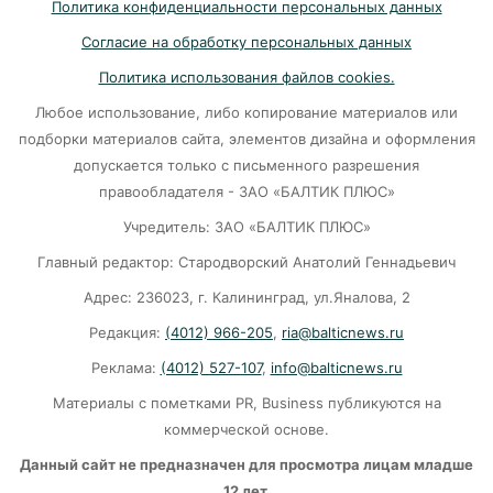
Политика конфиденциальности персональных данных
Убийцу участника СВО в Балтийске посадили
Согласие на обработку персональных данных
на 10 лет
Политика использования файлов cookies.
07-08-2026
Любое использование, либо копирование материалов или
подборки материалов сайта, элементов дизайна и оформления
В Калининграде «КамАЗ» сбил скутериста
допускается только с письменного разрешения
правообладателя - ЗАО «БАЛТИК ПЛЮС»
07-08-2026
Учредитель: ЗАО «БАЛТИК ПЛЮС»
Главный редактор: Стародворский Анатолий Геннадьевич
Губернатор объяснил, откуда берутся пустые
колонки на заправках в Калининграде
Адрес: 236023, г. Калининград, ул.Яналова, 2
Редакция:
(4012) 966-205
,
ria@balticnews.ru
06-08-2026
Реклама:
(4012) 527-107
,
info@balticnews.ru
«Губернатор против ям»: Беспрозванных
Материалы с пометками PR, Business публикуются на
требует перекроить график ремонта дорог
коммерческой основе.
06-08-2026
Данный сайт не предназначен для просмотра лицам младше
12 лет.